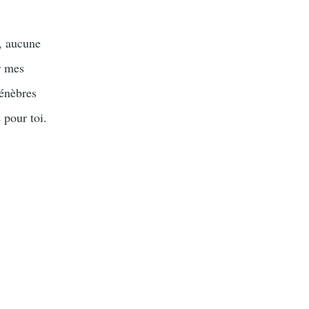
suivante
e, aucune
r mes
ténèbres
 pour toi.