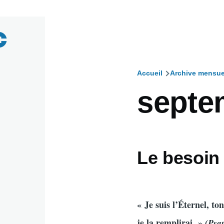
Accueil
Archive mensue
Fil
septe
d'Ariane
Le besoin
« Je suis l’Éternel, t
je la remplirai. »
(Psa