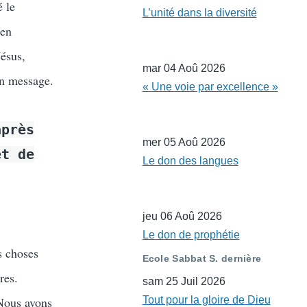
é le
L’unité dans la diversité
ien
Jésus,
mar 04 Aoû 2026
on message.
« Une voie par excellence »
après
mer 05 Aoû 2026
et de
Le don des langues
jeu 06 Aoû 2026
Le don de prophétie
s choses
Ecole Sabbat S. dernière
res.
sam 25 Juil 2026
 Nous avons
Tout pour la gloire de Dieu