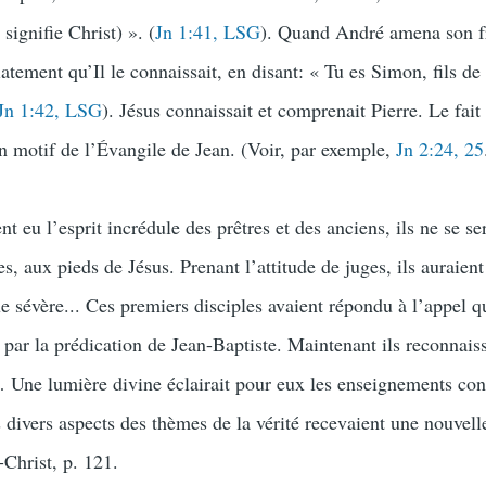
signifie Christ) ». (
Jn 1:41, LSG
). Quand André amena son f
tement qu’Il le connaissait, en disant: « Tu es Simon, fils de 
Jn 1:42, LSG
). Jésus connaissait et comprenait Pierre. Le fait
un motif de l’Évangile de Jean. (Voir, par exemple,
Jn 2:24, 25
nt eu l’esprit incrédule des prêtres et des anciens, ils ne se se
, aux pieds de Jésus. Prenant l’attitude de juges, ils auraien
ue sévère... Ces premiers disciples avaient répondu à l’appel q
é par la prédication de Jean-Baptiste. Maintenant ils reconnaiss
 Une lumière divine éclairait pour eux les enseignements co
 divers aspects des thèmes de la vérité recevaient une nouvell
-Christ, p. 121.