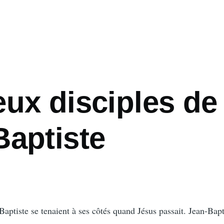
eux disciples de
Baptiste
aptiste se tenaient à ses côtés quand Jésus passait. Jean-Bapt