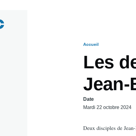
Accueil
Fil
Les d
d'Ariane
Jean-
Date
Mardi 22 octobre 2024
Deux disciples de Jean-B