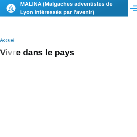
MALINA (Malgaches adventistes de
Aller au contenu principal
Men
Lyon intéressés par l'avenir)
Fil
Accueil
Vivre dans le pays
d'Ariane