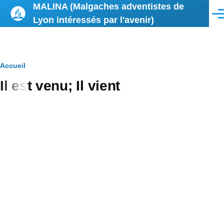
MALINA (Malgaches adventistes de
Aller au contenu principal
Men
Lyon intéressés par l'avenir)
Fil
Accueil
Il est venu; Il vient
d'Ariane