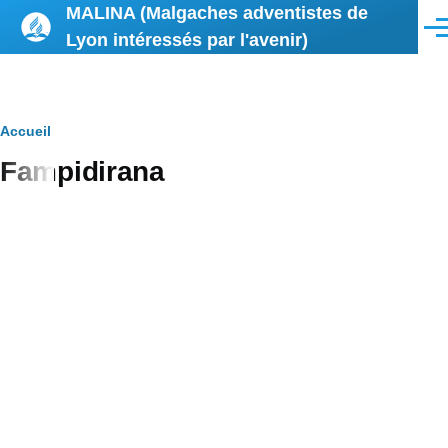
MALINA (Malgaches adventistes de
Aller au contenu principal
Men
Lyon intéressés par l'avenir)
Fil
Accueil
Fampidirana
d'Ariane