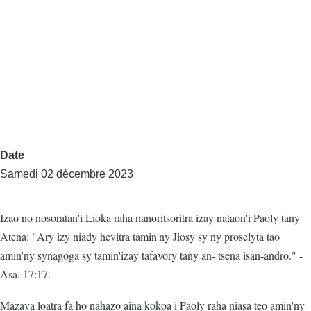
Date
Samedi 02 décembre 2023
Izao no nosoratan'i Lioka raha nanoritsoritra izay nataon'i Paoly tany
Atena: "Ary izy niady hevitra tamin'ny Jiosy sy ny proselyta tao
amin'ny synagoga sy tamin'izay tafavory tany an- tsena isan-andro." -
Asa. 17:17.
Mazava loatra fa ho nahazo aina kokoa i Paoly raha niasa teo amin'ny