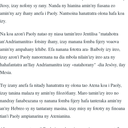
Jiosy, izay nofony sy rany. Nanda ny hianina amin'ny fiasana eo
amin'ny azy ihany anefa i Paoly. Nantsoina hanatratra olona hafa koa
izy.
Na koa azon'i Paoly natao ny niasa tamin'ireo Jentilisa "matahotra
an'Andriamanitra» fotsiny ihany, izay manana fomba fijery voaova
amin'ny ampahany lehibe. Efa nanana fototra ara- Baiboly izy ireo,
izay azon'i Paoly nanorenana na dia mbola nilain'izy ireo aza ny
hahafantatra an'llay Andriamanitra izay «natahorany" -dia Jesôsy, ilay
Mesia.
Tsy izany anefa fa nitady hanatratra ny olona tao Atena koa i Paoly,
izay tanána malaza ny amin'ny filozófiany. Maro tamin'izy ireo no
nandray fanabeazana sy nanana fomba fijery hafa tanteraka amin'ny
an'ny Hebreo sy ny tantarany masina, izay misy ny fototry ny finoana
tian'i Paoly ampianarina ny Atenianina.