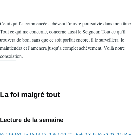
Celui qui l’a commencée achèvera l’œuvre poursuivie dans mon âme.
Tout ce qui me concerne, concerne aussi le Seigneur. Tout ce qu’il
trouvera de bon, sans que ce soit parfait encore, il le surveillera, le
maintiendra et l’amènera jusqu’à complet achèvement. Voilà notre
consolation.
La foi malgré tout
Lecture de la semaine
Ps 119:162; Jn 16:13-15; 2 Pi 1:20, 21; Eph 2:8, 9; Rm 3:23, 24; Rm