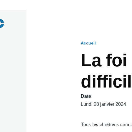
Accueil
Fil
La fo
d'Ariane
diffici
Date
Lundi 08 janvier 2024
Tous les chrétiens conn