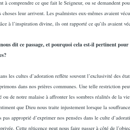
t à comprendre ce que fait le Seigneur, ou se demandent pou
 choses leur arrivent. Les psalmistes eux-mêmes avaient vécu
âce à l’inspiration divine, ils ont rapporté ce qu’ils avaient vé
ous dit ce passage, et pourquoi cela est-il pertinent pour 
es?
s les cultes d’adoration reflète souvent l’exclusivité des éta
primons dans nos prières communes. Une telle restriction peut
é ou de notre malaise à affronter les sombres réalités de la vi
entiment que Dieu nous traite injustement lorsque la souffranc
s pas approprié d’exprimer nos pensées dans le culte d’adorat
rivée. Cette réticence peut nous faire passer à côté de l’objec