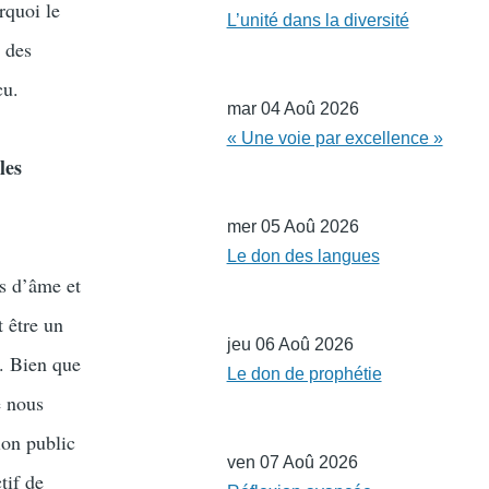
rquoi le
L’unité dans la diversité
 des
cu.
mar 04 Aoû 2026
« Une voie par excellence »
les
mer 05 Aoû 2026
Le don des langues
ts d’âme et
 être un
jeu 06 Aoû 2026
e. Bien que
Le don de prophétie
e nous
ion public
ven 07 Aoû 2026
tif de