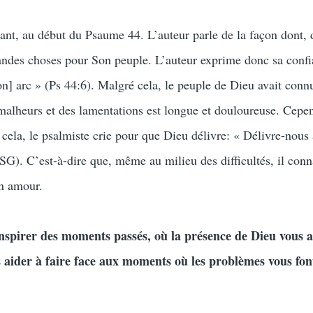
dant, au début du Psaume 44. L’auteur parle de la façon dont, 
randes choses pour Son peuple. L’auteur exprime donc sa conf
on] arc » (Ps 44:6). Malgré cela, le peuple de Dieu avait conn
s malheurs et des lamentations est longue et douloureuse. Cepe
cela, le psalmiste crie pour que Dieu délivre: « Délivre-nous
SG). C’est-à-dire que, même au milieu des difficultés, il conna
on amour.
inspirer des moments passés, où la présence de Dieu vous 
ous aider à faire face aux moments où les problèmes vous fo