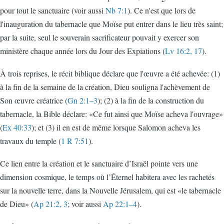
pour tout le sanctuaire (voir aussi
Nb 7:1
). Ce n'est que lors de
l'inauguration du tabernacle que Moïse put entrer dans le lieu très saint;
par la suite, seul le souverain sacrificateur pouvait y exercer son
ministère chaque année lors du Jour des Expiations (
Lv 16:2, 17
).
À trois reprises, le récit biblique déclare que l'œuvre a été achevée: (1)
à la fin de la semaine de la création, Dieu souligna l'achèvement de
Son œuvre créatrice (
Gn 2:1–3
); (2) à la fin de la construction du
tabernacle, la Bible déclare: «Ce fut ainsi que Moïse acheva l'ouvrage»
(
Ex 40:33
); et (3) il en est de même lorsque Salomon acheva les
travaux du temple (
1 R 7:51
).
Ce lien entre la création et le sanctuaire d’Israël pointe vers une
dimension cosmique, le temps où l’Éternel habitera avec les rachetés
sur la nouvelle terre, dans la Nouvelle Jérusalem, qui est «le tabernacle
de Dieu» (
Ap 21:2, 3
; voir aussi
Ap 22:1–4
).