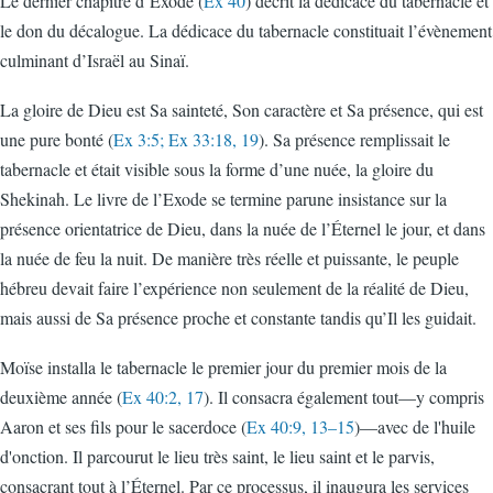
Le dernier chapitre d’Exode (
Ex 40
) décrit la dédicace du tabernacle et
le don du décalogue. La dédicace du tabernacle constituait l’évènement
culminant d’Israël au Sinaï.
La gloire de Dieu est Sa sainteté, Son caractère et Sa présence, qui est
une pure bonté (
Ex 3:5; Ex 33:18, 19
). Sa présence remplissait le
tabernacle et était visible sous la forme d’une nuée, la gloire du
Shekinah. Le livre de l’Exode se termine parune insistance sur la
présence orientatrice de Dieu, dans la nuée de l’Éternel le jour, et dans
la nuée de feu la nuit. De manière très réelle et puissante, le peuple
hébreu devait faire l’expérience non seulement de la réalité de Dieu,
mais aussi de Sa présence proche et constante tandis qu’Il les guidait.
Moïse installa le tabernacle le premier jour du premier mois de la
deuxième année (
Ex 40:2, 17
). Il consacra également tout—y compris
Aaron et ses fils pour le sacerdoce (
Ex 40:9, 13–15
)—avec de l'huile
d'onction. Il parcourut le lieu très saint, le lieu saint et le parvis,
consacrant tout à l’Éternel. Par ce processus, il inaugura les services