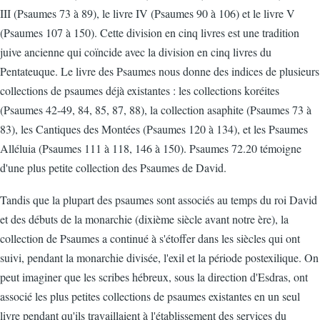
III (Psaumes 73 à 89), le livre IV (Psaumes 90 à 106) et le livre V
(Psaumes 107 à 150). Cette division en cinq livres est une tradition
juive ancienne qui coïncide avec la division en cinq livres du
Pentateuque. Le livre des Psaumes nous donne des indices de plusieurs
collections de psaumes déjà existantes : les collections koréites
(Psaumes 42-49, 84, 85, 87, 88), la collection asaphite (Psaumes 73 à
83), les Cantiques des Montées (Psaumes 120 à 134), et les Psaumes
Alléluia (Psaumes 111 à 118, 146 à 150). Psaumes 72.20 témoigne
d'une plus petite collection des Psaumes de David.
Tandis que la plupart des psaumes sont associés au temps du roi David
et des débuts de la monarchie (dixième siècle avant notre ère), la
collection de Psaumes a continué à s'étoffer dans les siècles qui ont
suivi, pendant la monarchie divisée, l'exil et la période postexilique. On
peut imaginer que les scribes hébreux, sous la direction d'Esdras, ont
associé les plus petites collections de psaumes existantes en un seul
livre pendant qu'ils travaillaient à l'établissement des services du