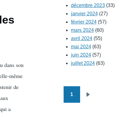
décembre 2023
(33)
janvier 2024
(27)
les
février 2024
(57)
mars 2024
(60)
avril 2024
(55)
mai 2024
(63)
juin 2024
(57)
juillet 2024
(63)
eu dans son
 elle-même
stenir de
1
Pagination
 aux
Page
suivante
qui a