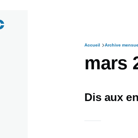
Accueil
Archive mensue
Fil
mars 
d'Ariane
Dis aux en