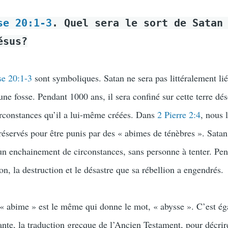
se 20:1-3
. Quel sera le sort de Satan
ésus?
e 20:1-3
sont symboliques. Satan ne sera pas littéralement li
ne fosse. Pendant 1000 ans, il sera confiné sur cette terre dés
circonstances qu’il a lui-même créées. Dans
2 Pierre 2:4
, nous 
réservés pour être punis par des « abimes de ténèbres ». Satan
r un enchainement de circonstances, sans personne à tenter. Pe
ion, la destruction et le désastre que sa rébellion a engendrés.
 « abime » est le même qui donne le mot, « abysse ». C’est ég
ante, la traduction grecque de l’Ancien Testament, pour décrire