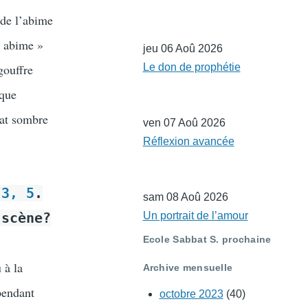
e de l’abime
« abime »
jeu 06 Aoû 2026
gouffre
Le don de prophétie
 que
tat sombre
ven 07 Aoû 2026
Réflexion avancée
 3, 5
.
sam 08 Aoû 2026
 scène?
Un portrait de l’amour
Ecole Sabbat S. prochaine
 à la
Archive mensuelle
 pendant
octobre 2023
(40)