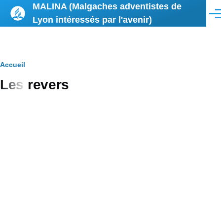
MALINA (Malgaches adventistes de
Aller au contenu principal
Men
Lyon intéressés par l'avenir)
Fil
Accueil
Les revers
d'Ariane