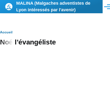
MALINA (Malgaches adventistes de
Aller au contenu principal
Men
Lyon intéressés par l'avenir)
Fil
Accueil
Noé l’évangéliste
d'Ariane