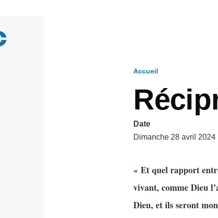
Accueil
Fil
Récipr
d'Ariane
Date
Dimanche 28 avril 2024
« Et quel rapport entr
vivant, comme Dieu l’a
Dieu, et ils seront mo