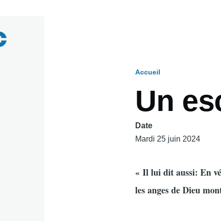
Accueil
Fil
Un esc
d'Ariane
Date
Mardi 25 juin 2024
« Il lui dit aussi: En v
les anges de Dieu mont