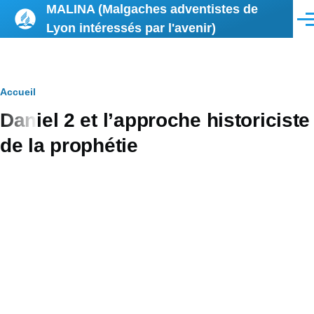
MALINA (Malgaches adventistes de
Aller au contenu principal
Men
Lyon intéressés par l'avenir)
Fil
Accueil
Daniel 2 et l’approche historiciste
d'Ariane
de la prophétie