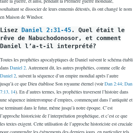
faire la guerre, et ainsi, pendant la Première guerre mondiale,
souhaitant se dissocier de leurs ennemis détestés, ils ont changé le nom
en Maison de Windsor.
Lisez
Daniel 2:31-45
. Quel était le
rêve de Nabuchodonosor, et comment
Daniel l’a-t-il interprété?
Toutes les prophéties apocalyptiques de Daniel suivent le schéma établi
dans
Daniel 2
. Autrement dit, les autres prophéties, comme celle de
Daniel 2
, suivent la séquence d’un empire mondial après l’autre
jusqu’à ce que Dieu établisse Son royaume éternel (voir
Dan 2:44; Dan
7:13, 14
). En d’autres termes, les prophéties traversent l’histoire dans
une séquence ininterrompue d’empires, commençant dans l’antiquité et
se terminant dans le futur, même jusqu’à notre époque. C’est
l’approche historiciste de l’interprétation prophétique, et c’est ce que
les textes exigent. Cette utilisation de l’approche historiciste est cruciale
pour comprendre les évènements des derniers jours, en particulier tels