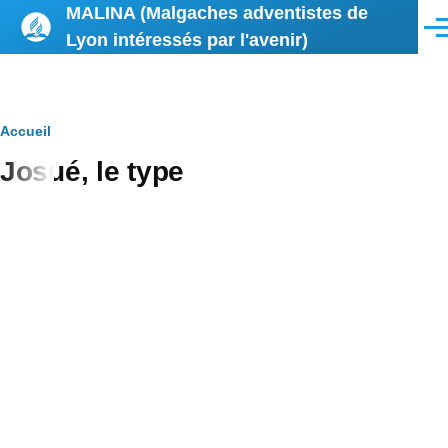
MALINA (Malgaches adventistes de
Aller au contenu principal
Men
Lyon intéressés par l'avenir)
Fil
Accueil
Josué, le type
d'Ariane