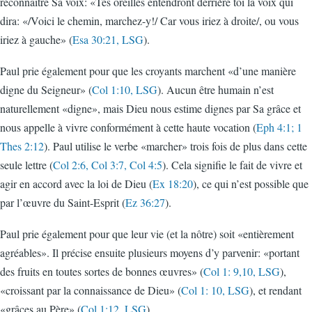
reconnaitre Sa voix: «Tes oreilles entendront derrière toi la voix qui
dira: «/Voici le chemin, marchez-y!/ Car vous iriez à droite/, ou vous
iriez à gauche» (
Esa 30:21, LSG
).
Paul prie également pour que les croyants marchent «d’une manière
digne du Seigneur» (
Col 1:10, LSG
). Aucun être humain n’est
naturellement «digne», mais Dieu nous estime dignes par Sa grâce et
nous appelle à vivre conformément à cette haute vocation (
Eph 4:1; 1
Thes 2:12
). Paul utilise le verbe «marcher» trois fois de plus dans cette
seule lettre (
Col 2:6, Col 3:7, Col 4:5
). Cela signifie le fait de vivre et
agir en accord avec la loi de Dieu (
Ex 18:20
), ce qui n’est possible que
par l’œuvre du Saint-Esprit (
Ez 36:27
).
Paul prie également pour que leur vie (et la nôtre) soit «entièrement
agréables». Il précise ensuite plusieurs moyens d’y parvenir: «portant
des fruits en toutes sortes de bonnes œuvres» (
Col 1: 9,10, LSG
),
«croissant par la connaissance de Dieu» (
Col 1: 10, LSG
), et rendant
«grâces au Père» (
Col 1:12, LSG
).