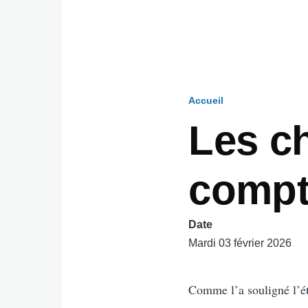
Accueil
Fil
Les c
d'Ariane
compt
Date
Mardi 03 février 2026
Comme l’a souligné l’étud