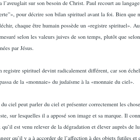
ela l’aveuglait sur son besoin de Christ. Paul recourt au langag
te”», pour décrire son bilan spirituel avant la foi. Bien que 
léchir, chaque être humain possède un «registre spirituel». A
t mesuré selon les valeurs juives de son temps, plutôt que selon
nées par Jésus.
 registre spirituel devint radicalement différent, car son échel
l passa de la «monnaie» du judaïsme à la «monnaie du ciel».
du ciel peut parler du ciel et présenter correctement les chos
te, sur lesquelles il a apposé son image et sa marque. Il conn
u’il est venu relever de la dégradation et élever auprès de lu
danger qu’il y a à accorder de l’affection à des objets futiles e