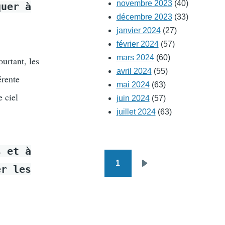
novembre 2023
(40)
quer à
décembre 2023
(33)
janvier 2024
(27)
février 2024
(57)
mars 2024
(60)
ourtant, les
avril 2024
(55)
érente
mai 2024
(63)
e ciel
juin 2024
(57)
juillet 2024
(63)
s et à
1
Pagination
er les
Page
suivante