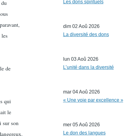
e du
Les dons spirituels
nous
uparavant,
dim 02 Aoû 2026
 les
La diversité des dons
lun 03 Aoû 2026
le de
L’unité dans la diversité
mar 04 Aoû 2026
es qui
« Une voie par excellence »
ait le
i sur son
mer 05 Aoû 2026
t dangereux.
Le don des langues