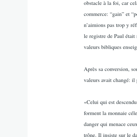
obstacle à la foi, car c
commerce: “gain” et “per
n’aimions pas trop y réf
le registre de Paul étai
valeurs bibliques enseig
Après sa conversion, son
valeurs avait changé: i
«Celui qui est descendu 
forment la monnaie céles
danger qui menace ceux q
trône. Il insiste sur le 