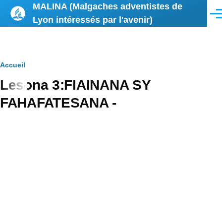
MALINA (Malgaches adventistes de
Aller au contenu principal
Men
Lyon intéressés par l'avenir)
Fil
Accueil
Lesona 3:FIAINANA SY
d'Ariane
FAHAFATESANA -