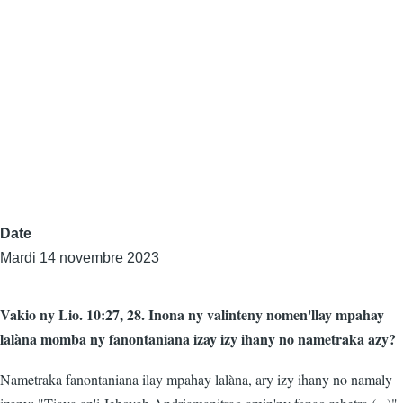
Date
Mardi 14 novembre 2023
Vakio ny Lio. 10:27, 28. Inona ny valinteny nomen'llay mpahay
lalàna momba ny fanontaniana izay izy ihany no nametraka azy?
Nametraka fanontaniana ilay mpahay lalàna, ary izy ihany no namaly