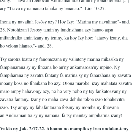
izany: "Tiava an'i Jehovah Andriamanitrao amin'ny fonao rehetra (...)"
ary "Tiava ny namanao tahaka ny tenanao."- Lio. 10:27.
Inona ny navalin'i Jesôsy azy? Hoy Izy: "Marina my navalinao"- and.
28. Notohizan'i Jesosy tamin'ny fandrisihana azy hanao aqsa
mifandraika amin'izany ny teniny, ka hoy Izy hoe: "ataovy izany, dia
ho velona hianao."- and. 28.
Tsy sarotra loatra ny fanomezana ny valinteny marina mikasika ny
fampianarana sy ny finoana ho an'ny ankamaroan'ny mpino. Ny
fampiharana ny zavatra fantany fa marina sy ny fanarahana ny zavatra
inoany kosa no fihaikana ho azy. Olona marobe, izay mahalala zavatra
maro ampy hahavonjy azy, no ho very noho ny tsy fankatoavany ny
zavatra fantany. Izany no maha-zava-dehibe tokoa izao lohahevitra
izao. Tsy ampy ny fahafantarana fotsiny ny momba ny fitiavana
an'Andriamanitra sy ny namana, fa tsy maintsy ampiharina izany!
Vakio ny Jak. 2:17-22. Ahoana no mampitovy ireo andalan-teny