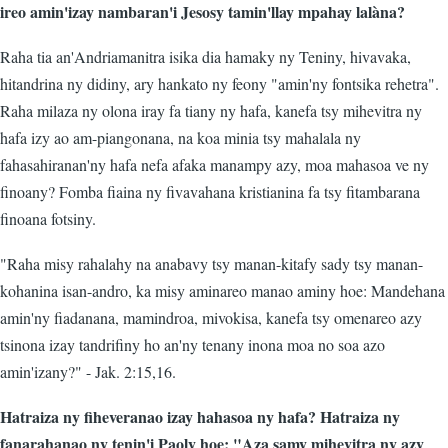
ireo amin'izay nambaran'i Jesosy tamin'llay mpahay lalàna?
Raha tia an'Andriamanitra isika dia hamaky ny Teniny, hivavaka,
hitandrina ny didiny, ary hankato ny feony "amin'ny fontsika rehetra".
Raha milaza ny olona iray fa tiany ny hafa, kanefa tsy mihevitra ny
hafa izy ao am-piangonana, na koa minia tsy mahalala ny
fahasahiranan'ny hafa nefa afaka manampy azy, moa mahasoa ve ny
finoany? Fomba fiaina ny fivavahana kristianina fa tsy fitambarana
finoana fotsiny.
"Raha misy rahalahy na anabavy tsy manan-kitafy sady tsy manan-
kohanina isan-andro, ka misy aminareo manao aminy hoe: Mandehana
amin'ny fiadanana, mamindroa, mivokisa, kanefa tsy omenareo azy
tsinona izay tandrifiny ho an'ny tenany inona moa no soa azo
amin'izany?" - Jak. 2:15,16.
Hatraiza ny fiheveranao izay hahasoa ny hafa? Hatraiza ny
fanarahanao ny tenin'i Paoly hoe: "Aza samy mihevitra ny azy