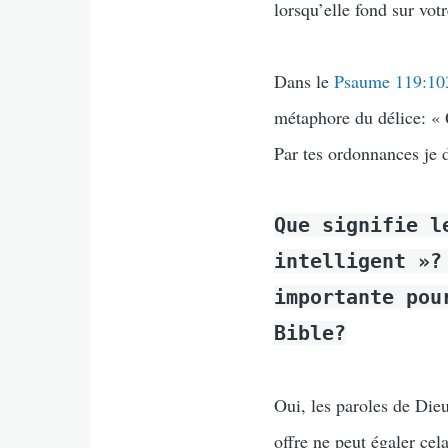
lorsqu’elle fond sur vot
Dans le
Psaume 119:10
métaphore du délice: « 
Par tes ordonnances je 
Que signifie l
intelligent »?
importante pou
Bible?
Oui, les paroles de Die
offre ne peut égaler cel