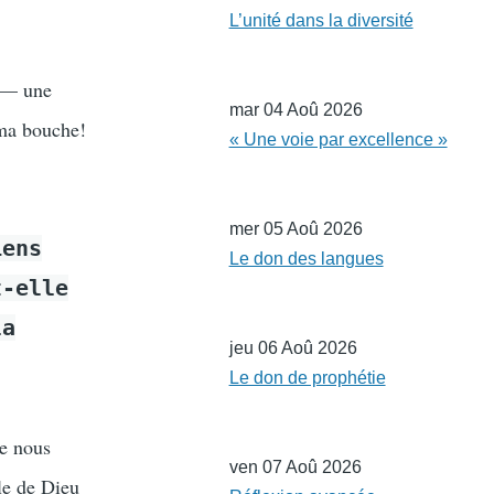
L’unité dans la diversité
l — une
mar 04 Aoû 2026
 ma bouche!
« Une voie par excellence »
mer 05 Aoû 2026
iens
Le don des langues
t-elle
la
jeu 06 Aoû 2026
Le don de prophétie
de nous
ven 07 Aoû 2026
le de Dieu