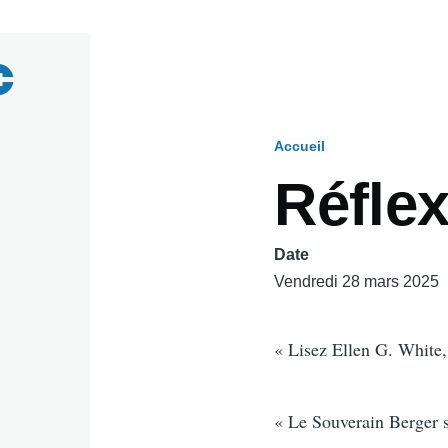
Accueil
Fil
Réfle
d'Ariane
Date
Vendredi 28 mars 2025
« Lisez Ellen G. White, 
« Le Souverain Berger se