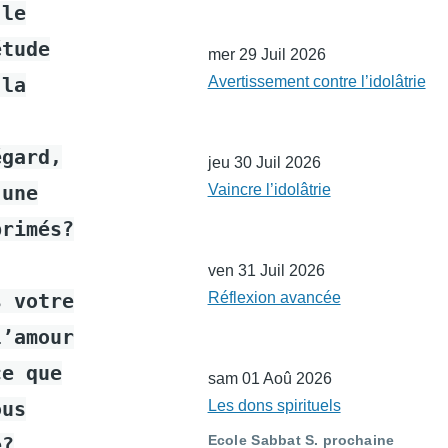
 le
étude
mer 29 Juil 2026
 la
Avertissement contre l’idolâtrie
égard,
jeu 30 Juil 2026
’une
Vaincre l’idolâtrie
primés?
ven 31 Juil 2026
s votre
Réflexion avancée
l’amour
ce que
sam 01 Aoû 2026
ous
Les dons spirituels
Ecole Sabbat S. prochaine
e?