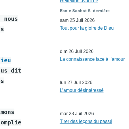
Réflexion avancée
Ecole Sabbat S. dernière
3
nous
sam 25 Juil 2026
ns
Tout pour la gloire de Dieu
dim 26 Juil 2026
hieu
La connaissance face à l’amour
sus dit
es
lun 27 Juil 2026
L’amour désintéressé
imons
mar 28 Juil 2026
complie
Tirer des leçons du passé