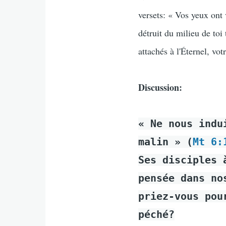
versets: « Vos yeux ont 
détruit du milieu de toi
attachés à l'Éternel, vo
Discussion:
« Ne nous indu
malin » (
Mt 6:
Ses disciples 
pensée dans no
priez-vous pou
péché?