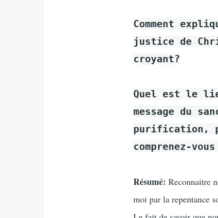
Comment expliq
justice de Chr
croyant?
Quel est le li
message du san
purification, 
comprenez-vous
Résumé:
Reconnaitre no
moi par la repentance so
Le fait de savoir que n