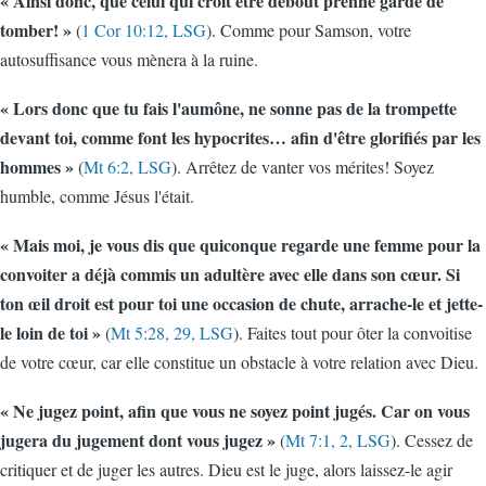
« Ainsi donc, que celui qui croit être debout prenne garde de
tomber! »
(
1 Cor 10:12, LSG
). Comme pour Samson, votre
autosuffisance vous mènera à la ruine.
« Lors donc que tu fais l'aumône, ne sonne pas de la trompette
devant toi, comme font les hypocrites… afin d'être glorifiés par les
hommes »
(
Mt 6:2, LSG
). Arrêtez de vanter vos mérites! Soyez
humble, comme Jésus l'était.
« Mais moi, je vous dis que quiconque regarde une femme pour la
convoiter a déjà commis un adultère avec elle dans son cœur. Si
ton œil droit est pour toi une occasion de chute, arrache-le et jette-
le loin de toi »
(
Mt 5:28, 29, LSG
). Faites tout pour ôter la convoitise
de votre cœur, car elle constitue un obstacle à votre relation avec Dieu.
« Ne jugez point, afin que vous ne soyez point jugés. Car on vous
jugera du jugement dont vous jugez »
(
Mt 7:1, 2, LSG
). Cessez de
critiquer et de juger les autres. Dieu est le juge, alors laissez-le agir