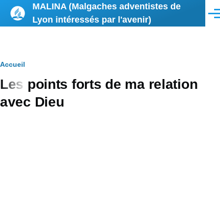
MALINA (Malgaches adventistes de
Aller au contenu principal
Men
Lyon intéressés par l'avenir)
Fil
Accueil
Les points forts de ma relation
d'Ariane
avec Dieu