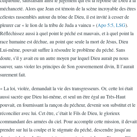
culpabilité, satisfaisant ainsi le jugement qui est la réponse de Dieu à la
méchanceté. Alors que Jean est témoin de la scène incroyable des êtres
célestes rassemblés autour du trône de Dieu, il est invité à cesser de
pleurer car « le lion de la tribu de Juda a vaincu » (
Apo 5:5, LSG
).
Réfléchissez aussi à quel point le péché est mauvais, et à quel point la
race humaine est déchue, au point que seule la mort de Jésus, Dieu
Lui-même, pouvait suffire à résoudre le problème du péché. Sans
doute, s’il y avait eu un autre moyen par lequel Dieu aurait pu nous
sauver, sans violer les principes de Son gouvernement divin, Il l’aurait
surement fait.
« La loi, violée, demandait la vie des transgresseurs. Or, cette loi était
aussi sacrée que Dieu lui-même, et seul un être égal au Très-Haut
pouvait, en fournissant la rançon du pécheur, devenir son substitut et le
réconcilier avec lui. Cet être, c’était le Fils de Dieu, le glorieux
commandant des armées du ciel. Pour accomplir cette mission, il devait
prendre sur lui la coulpe et le stigmate du péché, descendre jusqu’au