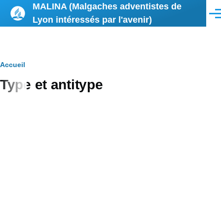
MALINA (Malgaches adventistes de
Aller au contenu principal
Men
Lyon intéressés par l'avenir)
Fil
Accueil
Type et antitype
d'Ariane