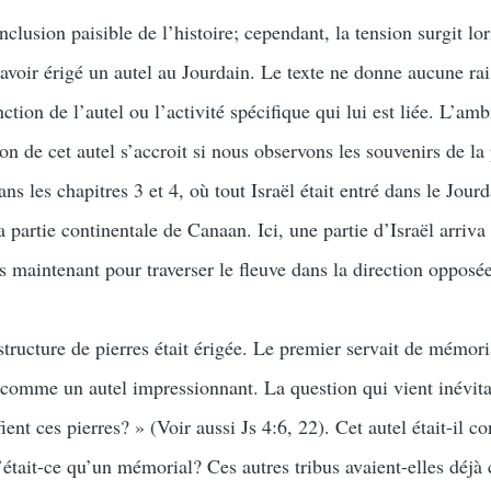
nclusion paisible de l’histoire; cependant, la tension surgit lo
 avoir érigé un autel au Jourdain. Le texte ne donne aucune ra
onction de l’autel ou l’activité spécifique qui lui est liée. L’amb
ion de cet autel s’accroit si nous observons les souvenirs de la
ans les chapitres 3 et 4, où tout Israël était entré dans le Jour
la partie continentale de Canaan. Ici, une partie d’Israël arriva
 maintenant pour traverser le fleuve dans la direction opposé
tructure de pierres était érigée. Le premier servait de mémori
 comme un autel impressionnant. La question qui vient inévit
fient ces pierres? » (Voir aussi Js 4:6, 22). Cet autel était-il co
 n’était-ce qu’un mémorial? Ces autres tribus avaient-elles dé