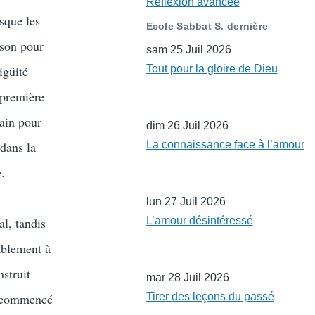
Réflexion avancée
rsque les
Ecole Sabbat S. dernière
ison pour
sam 25 Juil 2026
igüité
Tout pour la gloire de Dieu
 première
dain pour
dim 26 Juil 2026
 dans la
La connaissance face à l’amour
e.
lun 27 Juil 2026
al, tandis
L’amour désintéressé
ablement à
nstruit
mar 28 Juil 2026
jà commencé
Tirer des leçons du passé