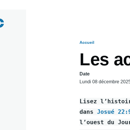
Accueil
Fil
Les ac
d'Ariane
Date
Lundi 08 décembre 202
Lisez l’histoi
dans
Josué 22:
l’ouest du Jou