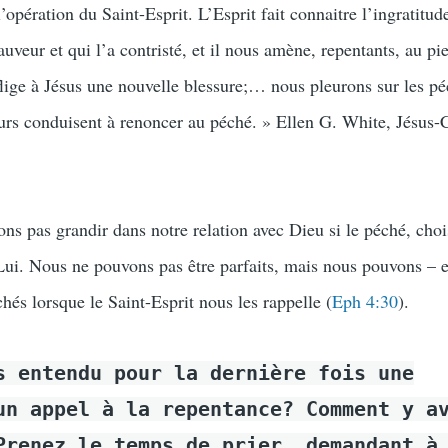
 l’opération du Saint-Esprit. L’Esprit fait connaitre l’ingratitu
auveur et qui l’a contristé, et il nous amène, repentants, au pi
lige à Jésus une nouvelle blessure;… nous pleurons sur les pé
leurs conduisent à renoncer au péché. » Ellen G. White, Jésus-C
ns pas grandir dans notre relation avec Dieu si le péché, chois
 Lui. Nous ne pouvons pas être parfaits, mais nous pouvons – 
hés lorsque le Saint-Esprit nous les rappelle (
Eph 4:30
).
s entendu pour la dernière fois une
un appel à la repentance? Comment y a
Prenez le temps de prier, demandant à