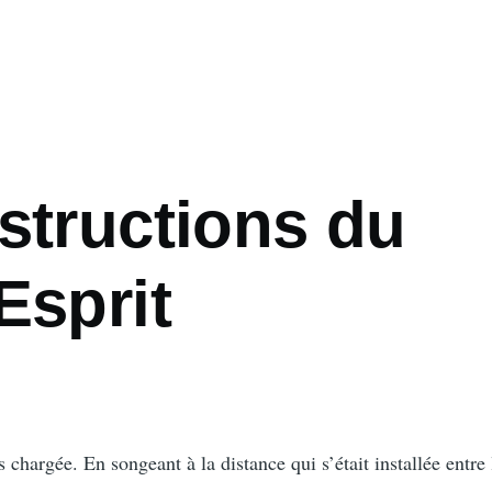
structions du
Esprit
 chargée. En songeant à la distance qui s’était installée entre 