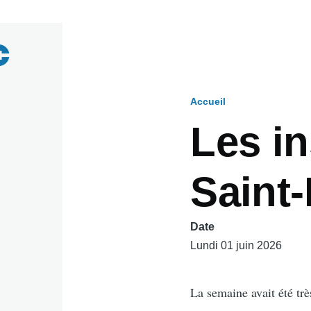
Accueil
Fil
Les in
d'Ariane
Saint-
Date
Lundi 01 juin 2026
La semaine avait été très