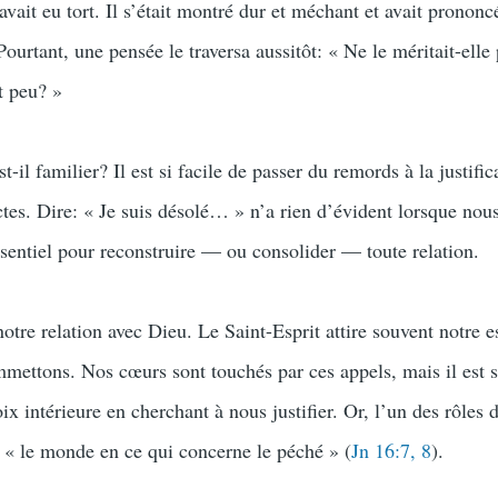
avait eu tort. Il s’était montré dur et méchant et avait prononc
 Pourtant, une pensée le traversa aussitôt: « Ne le méritait-elle
it peu? »
-il familier? Il est si facile de passer du remords à la justific
ctes. Dire: « Je suis désolé… » n’a rien d’évident lorsque nou
essentiel pour reconstruire — ou consolider — toute relation.
tre relation avec Dieu. Le Saint-Esprit attire souvent notre es
mettons. Nos cœurs sont touchés par ces appels, mais il est s
oix intérieure en cherchant à nous justifier. Or, l’un des rôles 
e « le monde en ce qui concerne le péché » (
Jn 16:7, 8
).