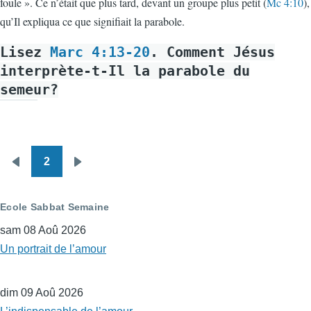
foule ». Ce n’était que plus tard, devant un groupe plus petit (
Mc 4:10
),
qu’Il expliqua ce que signifiait la parabole.
Lisez
Marc 4:13-20
. Comment Jésus
interprète-t-Il la parabole du
semeur?
2
Pagination
Page
Page
précédente
suivante
Ecole Sabbat Semaine
sam 08 Aoû 2026
Un portrait de l’amour
dim 09 Aoû 2026