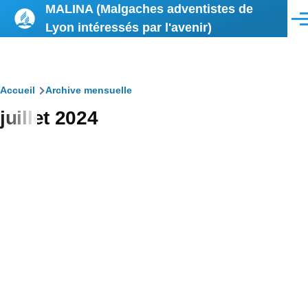
MALINA (Malgaches adventistes de
Aller au contenu principal
Men
Lyon intéressés par l'avenir)
Fil
Accueil
Archive mensuelle
juillet 2024
d'Ariane