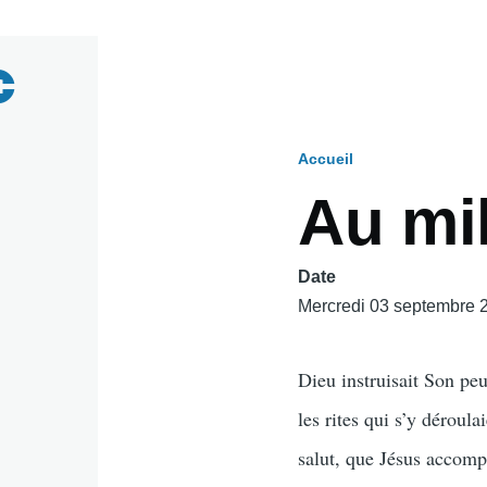
Accueil
Fil
Au mi
d'Ariane
Date
Mercredi 03 septembre 
Dieu instruisait Son peu
les rites qui s’y déroul
salut, que Jésus accompl