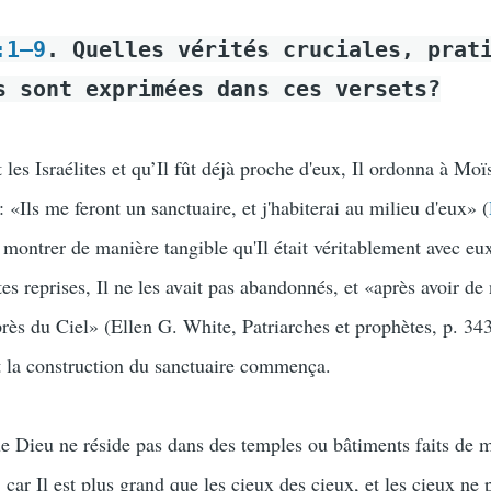
:1–9
. Quelles vérités cruciales, prat
s sont exprimées dans ces versets?
les Israélites et qu’Il fût déjà proche d'eux, Il ordonna à Moï
: «Ils me feront un sanctuaire, et j'habiterai au milieu d'eux» (
r montrer de manière tangible qu'Il était véritablement avec eu
ntes reprises, Il ne les avait pas abandonnés, et «après avoir d
près du Ciel» (Ellen G. White, Patriarches et prophètes, p. 343)
et la construction du sanctuaire commença.
e Dieu ne réside pas dans des temples ou bâtiments faits de 
, car Il est plus grand que les cieux des cieux, et les cieux ne 