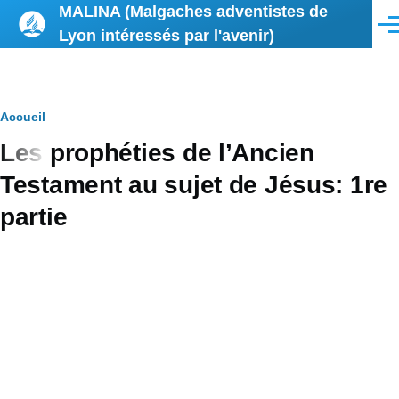
MALINA (Malgaches adventistes de
Aller au contenu principal
Men
Lyon intéressés par l'avenir)
Fil
Accueil
Les prophéties de l’Ancien
d'Ariane
Testament au sujet de Jésus: 1re
partie