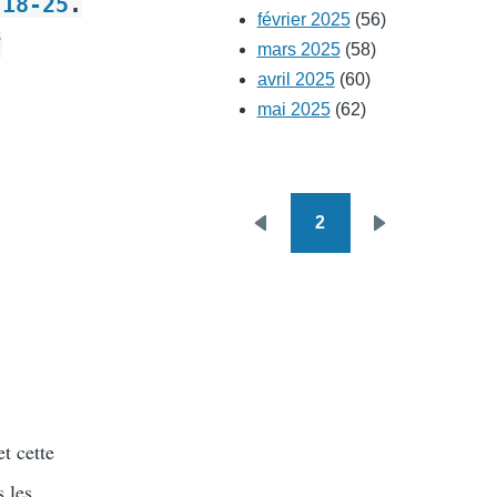
:18-25
.
février 2025
(56)
?
mars 2025
(58)
avril 2025
(60)
mai 2025
(62)
2
Pagination
Page
Page
précédente
suivante
t cette
 les