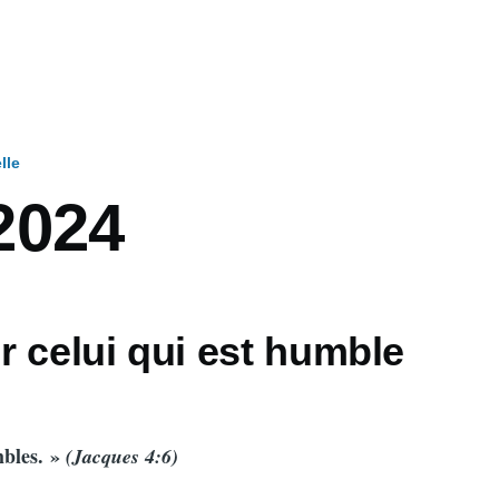
lle
2024
 celui qui est humble
mbles. »
(Jacques 4:6)