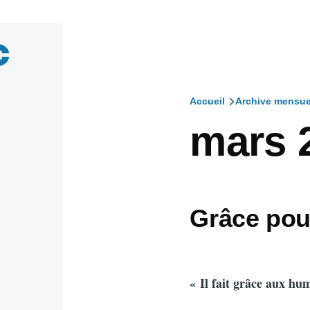
Accueil
Archive mensue
Fil
mars 
d'Ariane
Grâce pour
« Il fait grâce aux hu