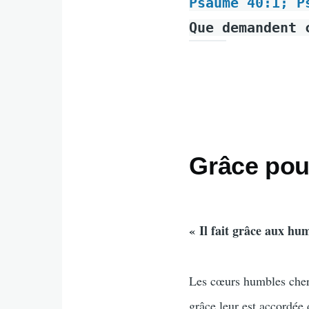
Psaume 40:1; P
Que demandent 
Grâce pour
« Il fait grâce aux hu
Les cœurs humbles cherch
grâce leur est accordée