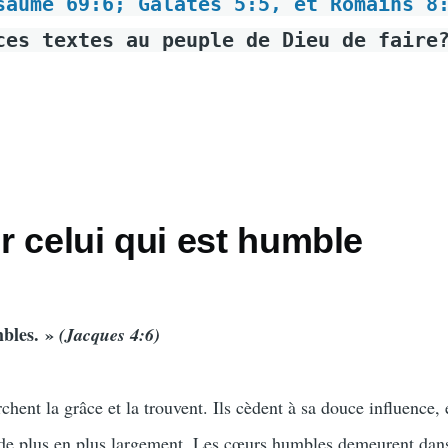
saume 69:6; Galates 5:5, et Romains 8
ces textes au peuple de Dieu de faire
 celui qui est humble
mbles. »
(Jacques 4:6)
ent la grâce et la trouvent. Ils cèdent à sa douce influence, e
 de plus en plus largement. Les cœurs humbles demeurent dans