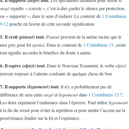
4. Il supporte (
) tout.
stegō
Les spécialistes débattent pour savoir si
stegō
signifie « couvrir », c’est-à-dire garder le silence par protection,
ou « supporter », dans le sens d’endurer. Le contexte de
1 Corinthiens
9:12
penche en faveur de cette seconde signification.
5. Il croit (
) tout.
pisteuō
Pisteuō
provient de la même racine que le
mot grec pour foi (
pistis
). Dans le contexte de
1 Corinthiens 13
, croire
tout signifie accorder le bénéfice du doute à autrui.
6. Il espère (
) tout.
elpizō
Dans le Nouveau Testament, le verbe
elpizō
renvoie toujours à l’attente confiante de quelque chose de bon.
7. Il supporte (
) tout.
hypomenō
Il n’y a probablement pas de
différence de sens entre
stegō
et
hypomenō
dans
1 Corinthiens 13:7
.
Les deux expriment l’endurance dans l’épreuve. Paul utilise
hypomenō
à la fin du verset pour éviter la répétition et pour mettre l’accent sur la
persévérance fondée sur la foi et l’espérance.