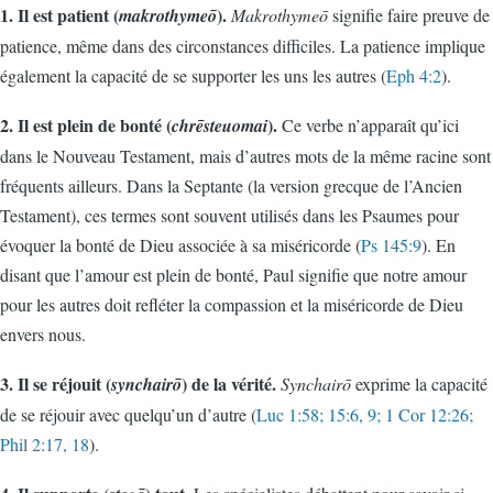
1. Il est patient (
).
makrothymeō
Makrothymeō
signifie faire preuve de
patience, même dans des circonstances difficiles. La patience implique
également la capacité de se supporter les uns les autres (
Eph 4:2
).
2. Il est plein de bonté (
).
chrēsteuomai
Ce verbe n’apparaît qu’ici
dans le Nouveau Testament, mais d’autres mots de la même racine sont
fréquents ailleurs. Dans la Septante (la version grecque de l’Ancien
Testament), ces termes sont souvent utilisés dans les Psaumes pour
évoquer la bonté de Dieu associée à sa miséricorde (
Ps 145:9
). En
disant que l’amour est plein de bonté, Paul signifie que notre amour
pour les autres doit refléter la compassion et la miséricorde de Dieu
envers nous.
3. Il se réjouit (
) de la vérité.
synchairō
Synchairō
exprime la capacité
de se réjouir avec quelqu’un d’autre (
Luc 1:58; 15:6, 9; 1 Cor 12:26;
Phil 2:17, 18
).