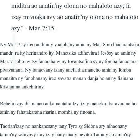
miditra ao anatin'ny olona no mahaloto azy; fa
izay mivoaka avy ao anatin'ny olona no mahaloto
azy." - Mar. 7:15.
Ny Mar. 7 sy ireo andininy voalohany amin'ny Mar. 8 no hianarantsika
mandritra ity herinandro ity. Manetsika adihevitra i Jesôsy ao amin'ny
Mar. 7 noho ny tsy fanarahany ny Iovantsofina sy ny fomba fanao ara-
pivavahana. Ny fanaovany izany anefa dia maneho amin'ny fomba
manaitra ny fanohanany ireo zavatra manan-danja ho an'ny fiainana
kristianina ankehitriny.
Rehefa izay dia nanao ankamantatra Izy, izay manoka- baravarana ho
amin'ny fahatakarana marina momba ny finoana.
Taorian'izay no nankanesany tany Tyro sy Sidôna ary nihaonany
tamin'ny vehivavy iray izay hany niady hevitra Taminy ao amin'ny