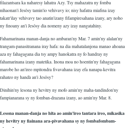
filazantsara ka naharesy lahatra Azy. Tsy mahazatra ny fomba
nihaonan'i Jesôsy tamin'io vehivavy io; nisy hafatra miafina izay
takatr'ilay vehivavy tao anatin'izany fifampiresahana izany, ary noho
ny finoany an'i Jesôsy dia nomeny azy izay nangatahiny.
Fahamarinana manan-danja no ambaran'ny Mar. 7 amin'ny alalan'ny
trangam-panasitranana iray hafa: na dia mahatalanjona manao ahoana
aza ny fahagagana dia tsy ampy hanokatra ny fo handray ny
fahamarinana izany matetika. Inona moa no hoentin'ny fahagagana
marobe ho an'ireo mpitondra fivavahana izay efa nanapa-kevitra
rahateo ny handà an'i Jesôsy?
Dinihin'ny lesona ny hevitry ny mofo amin'ny maha-tandindon'ny
fampianarana sy ny fomban-drazana izany, ao amin'ny Mar. 8.
Lesona manan-danja no hita ao amin'ireo tantara ireo, mikasika
ny hevitry ny fiainana ara-pivavahana sy ny fombafombam-