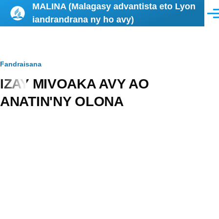
MALINA (Malagasy advantista eto Lyon
Skip to main content
Men
iandrandrana ny ho avy)
Breadcrumb
Fandraisana
IZAY MIVOAKA AVY AO
ANATIN'NY OLONA