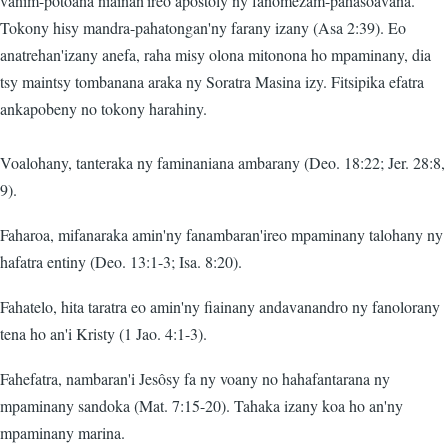
vanim-potoana niainan'ireo apostoly ny fanomezam-pahasoavana.
Tokony hisy mandra-pahatongan'ny farany izany (Asa 2:39). Eo
anatrehan'izany anefa, raha misy olona mitonona ho mpaminany, dia
tsy maintsy tombanana araka ny Soratra Masina izy. Fitsipika efatra
ankapobeny no tokony harahiny.
Voalohany, tanteraka ny faminaniana ambarany (Deo. 18:22; Jer. 28:8,
9).
Faharoa, mifanaraka amin'ny fanambaran'ireo mpaminany talohany ny
hafatra entiny (Deo. 13:1-3; Isa. 8:20).
Fahatelo, hita taratra eo amin'ny fiainany andavanandro ny fanolorany
tena ho an'i Kristy (1 Jao. 4:1-3).
Fahefatra, nambaran'i Jesôsy fa ny voany no hahafantarana ny
mpaminany sandoka (Mat. 7:15-20). Tahaka izany koa ho an'ny
mpaminany marina.