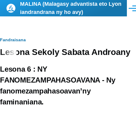
MALINA (Malagasy advantista eto Lyon
Skip to main content
Men
iandrandrana ny ho avy)
Breadcrumb
Fandraisana
Lesona Sekoly Sabata Androany
Lesona 6 : NY
FANOMEZAMPAHASOAVANA - Ny
fanomezampahasoavan’ny
faminaniana.