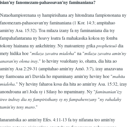
isian'ny fanomezam-pahasoavan'ny faminaniana?
Nataohampiorenana sy hampirisihana ary hitondrana fampiononana ny
fanomezam-pahasoavan'ny faminaniana (1 Kor. 14:3; ampitahao
amin'ny Asa. 15:32). Toa milaza izany fa ny faminaniana dia tsy
fampahafantarana ny hoavy loatra fa mahakasika kokoa ny fomba
tokony hiainana ny ankehitriny. Ny matoanteny grika
propheteuō
dia
mety hidika hoe "
milaza zavatra mialoha
" na "
milaza zavatra amin'ny
anaran'ny olona iray
." lo heviny voalohany io, ohatra, dia hita ao
amin'ny Asa 2:29-31 (ampitahao amin'ny Amô. 3:7), izay anazavana
ny fiantsoana an'i Davida ho mpaminany amin'ny heviny hoe "
mahita
mialoha
." Ny heviny faharoa kosa dia hita ao amin'ny Asa. 15:32, izay
anondroana an'i Joda sy i Silasy ho mpaminany. Ny "
faminanian’izy
ireo indray dia ny fampirisihany sy ny fampaherezany
"
ny rahalahy
tamin'ny teny maro
."
lanarantsika ao amin'ny Efes. 4:11-13 fa tsy nifarana teo amin'ny