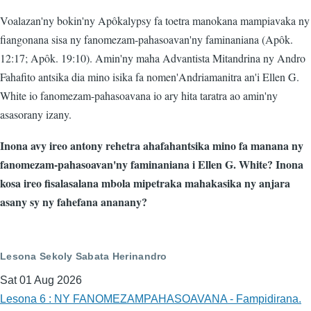
Voalazan'ny bokin'ny Apôkalypsy fa toetra manokana mampiavaka ny
fiangonana sisa ny fanomezam-pahasoavan'ny faminaniana (Apôk.
12:17; Apôk. 19:10). Amin'ny maha Advantista Mitandrina ny Andro
Fahafito antsika dia mino isika fa nomen'Andriamanitra an'i Ellen G.
White io fanomezam-pahasoavana io ary hita taratra ao amin'ny
asasorany izany.
Inona avy ireo antony rehetra ahafahantsika mino fa manana ny
fanomezam-pahasoavan'ny faminaniana i Ellen G. White? Inona
kosa ireo fisalasalana mbola mipetraka mahakasika ny anjara
asany sy ny fahefana ananany?
Lesona Sekoly Sabata Herinandro
Sat 01 Aug 2026
Lesona 6 : NY FANOMEZAMPAHASOAVANA - Fampidirana.