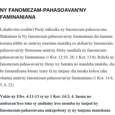
NY FANOMEZAM-PAHASOAVAN'NY
FAMINANIANA
Lohahevitra resahin'i Paoly mikasika ny fanomezam-pahasoavana.
Mahaliana fa Ny fanomezam-pahasoavan'ny faminaniana dia manana
toerana lehibe ao amin'ny tononina matetika eo alohan'ny fanomezam-
pahasoavan'ny fitenenana amin'ny fiteny samihafa ny fanomezam-
pahasoavan'ny faminaniana (1 Kor. 12:10, 28; 1 Kor. 13:8). Rehefa ny
fanomezam-pahasoavan'ny fiteny tsy fantatra no mandeha mialoha, dia
ho fanamafisana fotsiny izany fa ny lanjany dia latsaka kokoa raha
oharina amin'ny fanomezam-pahasoavan'ny faminaniana (1 Kor. 14:4,
5, 6, 22).
Vakio ny Efes. 4:11-13 sy ny 1 Kor. 14:3, 4. Inona no
ambaran'ireo toko sy andininy ireo momba ny tanjon'ny
fanomezam-pahasoavana ankapobeny sy ny tanjona manokana