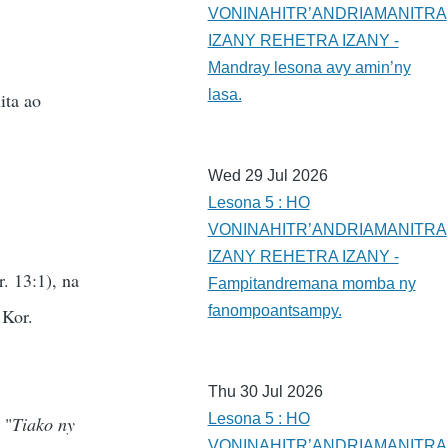
VONINAHITR’ANDRIAMANITRA
IZANY REHETRA IZANY -
Mandray lesona avy amin’ny
lasa.
ita ao
Wed 29 Jul 2026
Lesona 5 : HO
VONINAHITR’ANDRIAMANITRA
IZANY REHETRA IZANY -
r. 13:1), na
Fampitandremana momba ny
fanompoantsampy.
 Kor.
Thu 30 Jul 2026
Lesona 5 : HO
 "
Tiako ny
VONINAHITR’ANDRIAMANITRA