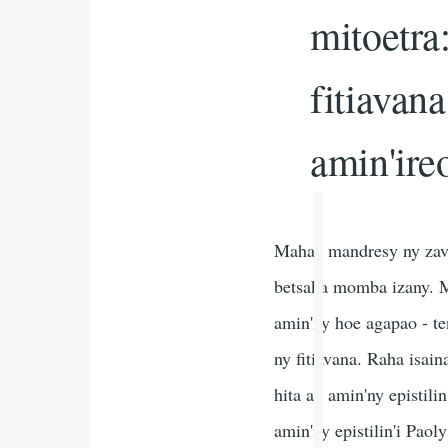
mitoetra
fitiavana
amin'ire
Mahay mandresy ny zavat
betsaka momba izany. Mi
amin'ny hoe agapao - t
ny fitiavana. Raha isain
hita ao amin'ny epistili
amin'ny epistilin'i Paol