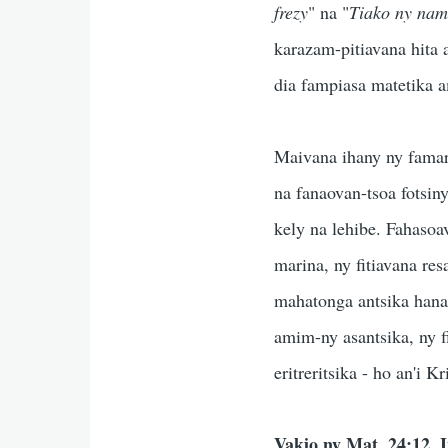
frezy
" na "
Tiako ny na
karazam-pitiavana hita a
dia fampiasa matetika a
Maivana ihany ny famari
na fanaovan-tsoa fotsin
kely na lehibe. Fahaso
marina, ny fitiavana re
mahatonga antsika hana
amim-ny asantsika, ny f
eritreritsika - ho an'i K
Vakio ny Mat. 24:12. 