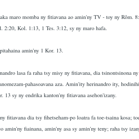
aka maro momba ny fitiavana ao amin'ny TV - toy ny Rôm. 8
l. 2:20, Kol. 1:13, 1 Tes. 3:12, sy ny maro hafa.
pitahaina amin'ny 1 Kor. 13.
nandro lasa fa raha tsy misy ny fitiavana, dia tsinontsinona ny
 fanomezam-pahasoavana aza. Amin'ity herinandro ity, hodinih
. 13 sy ny endrika kanton'ny fitiavana asehon'izany.
ny fitiavana dia tsy fihetseham-po loatra fa toe-tsaina kosa; to
o amin'ny fiainana, amin'ny asa sy amin'ny teny; raha tsy izany