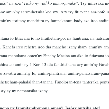
mako
" na koa "
Tiako ny vadiko aman-janako
". Tsy miresaka 
ny amin'ny sarimihetsika koa izy. Ary tsy fitiavana ara-nofo i
min'ny toriteny mandritra ny fampakaram-bady aza ireo andini
tana io fitiavana io ho firaiketam-po, na fiantrana, na hatsar
y. Kanefa ireo rehetra ireo dia maneho izany ihany amin'ny a
avana manokana omen'ny Fanahy Masina antsika io fitiavana i
sahina ao amin'ny 1 Kor. 13 dia fandrisihana avy amin'ny Fana
o zavatra amin'ny fo, amim-piantrana, amim-pahatsaram-pana
ihetseham-pahalalahan-tanana. Fanoloran-tena tanteraka ponts
risty sy ny namantsika izany.
Inona ny fampitandremana omen'i Jesôsy antsika eto?