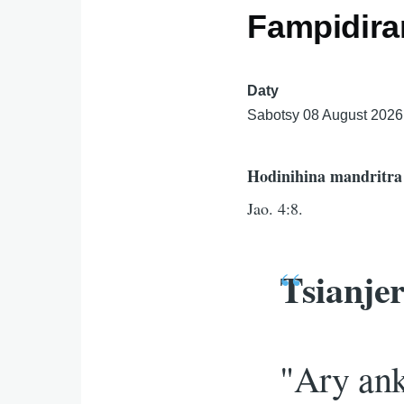
Fampidira
Daty
Sabotsy 08 August 2026
Hodinihina mandritra
Jao. 4:8.
Tsianje
"Ary anke