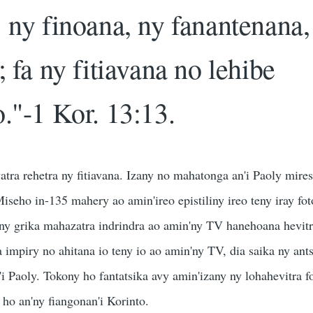
: ny finoana, ny fanantenana,
; fa ny fitiavana no lehibe
o."-1 Kor. 13:13.
ra rehetra ny fitiavana. Izany no mahatonga an'i Paoly mire
seho in-135 mahery ao amin'ireo epistiliny ireo teny iray fot
eny grika mahazatra indrindra ao amin'ny TV hanehoana hevi
a impiry no ahitana io teny io ao amin'ny TV, dia saika ny ant
n'i Paoly. Tokony ho fantatsika avy amin'izany ny lohahevitra f
y ho an'ny fiangonan'i Korinto.