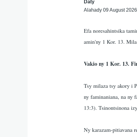
Daty
Alahady 09 August 202
Efa noresahintsika tami
amin'ny 1 Kor. 13. Mila
Vakio ny 1 Kor. 13. F
Tsy milaza tsy akory i P
ny faminaniana, na ny f
13:3). Tsinontsinona izy
Ny karazam-pitiavana res