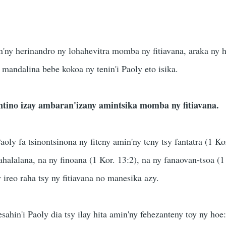
6
n'ny herinandro ny lohahevitra momba ny fitiavana, araka ny h
 mandalina bebe kokoa ny tenin'i Paoly eto isika.
intino izay ambaran'izany amintsika momba ny fitiavana.
aoly fa tsinontsinona ny fiteny amin'ny teny tsy fantatra (1 Ko
ahalalana, na ny finoana (1 Kor. 13:2), na ny fanaovan-tsoa (1
 ireo raha tsy ny fitiavana no manesika azy.
ahin'i Paoly dia tsy ilay hita amin'ny fehezanteny toy ny hoe: