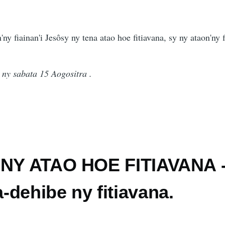
y fiainan'i Jesôsy ny tena atao hoe fitiavana, sy ny ataon'ny f
ny sabata 15 Aogositra .
 NY ATAO HOE FITIAVANA 
dehibe ny fitiavana.