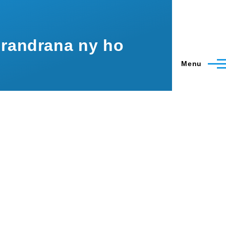
drandrana ny ho
Menu