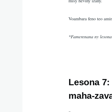
misy heviny izany.
Voambara feno teo amin'n
*Famerenana ny lesona 
Lesona 7:
maha-zava-