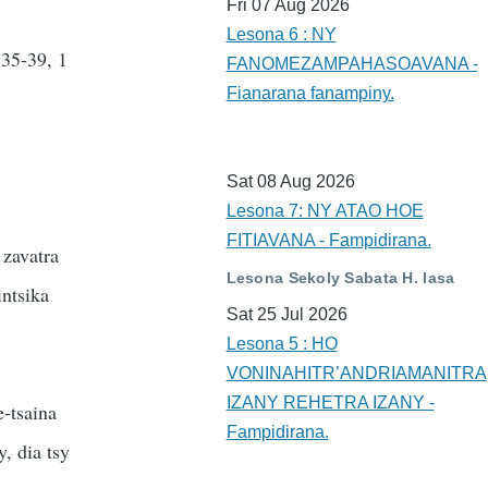
Fri 07 Aug 2026
Lesona 6 : NY
:35-39, 1
FANOMEZAMPAHASOAVANA -
Fianarana fanampiny.
Sat 08 Aug 2026
Lesona 7: NY ATAO HOE
FITIAVANA - Fampidirana.
 zavatra
Lesona Sekoly Sabata H. lasa
intsika
Sat 25 Jul 2026
Lesona 5 : HO
VONINAHITR’ANDRIAMANITRA
IZANY REHETRA IZANY -
e-tsaina
Fampidirana.
, dia tsy