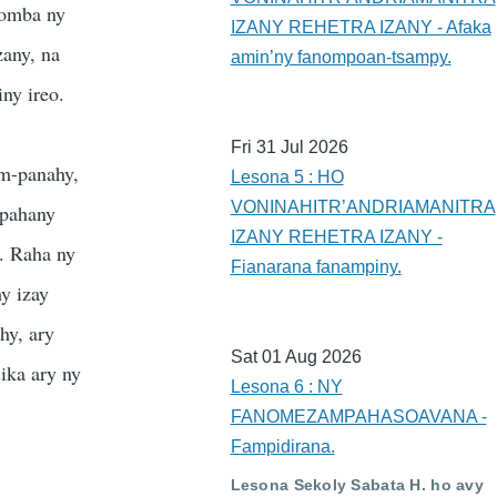
momba ny
IZANY REHETRA IZANY - Afaka
zany, na
amin’ny fanompoan-tsampy.
ny ireo.
Fri 31 Jul 2026
am-panahy,
Lesona 5 : HO
VONINAHITR’ANDRIAMANITRA
mpahany
IZANY REHETRA IZANY -
o. Raha ny
Fianarana fanampiny.
hy izay
hy, ary
Sat 01 Aug 2026
ika ary ny
Lesona 6 : NY
FANOMEZAMPAHASOAVANA -
Fampidirana.
Lesona Sekoly Sabata H. ho avy