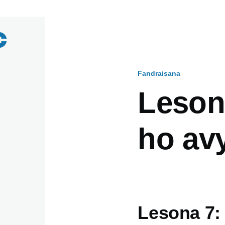
Fandraisana
Breadcru
Leson
ho av
Lesona 7: