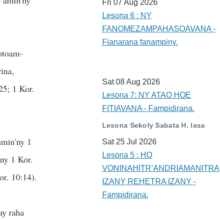
Fri 07 Aug 2026
Lesona 6 : NY
FANOMEZAMPAHASOAVANA -
Fianarana fanampiny.
lotoam-
ina,
Sat 08 Aug 2026
25; 1 Kor.
Lesona 7: NY ATAO HOE
FITIAVANA - Fampidirana.
Lesona Sekoly Sabata H. lasa
amin'ny 1
Sat 25 Jul 2026
Lesona 5 : HO
ny 1 Kor.
VONINAHITR’ANDRIAMANITRA
or. 10:14).
IZANY REHETRA IZANY -
Fampidirana.
ay raha