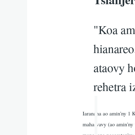
"Koa ami
hianareo
ataovy h
rehetra i
Iaranana ao amin'ny 1 
maha-vavy (ao amin'ny t
manokana nosoratan'ny K