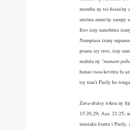
momba ny tsi-fisian'ny 
aterina amin'ny sampy a
Ireo izay nanohitra iza
Nampiasa izany mpamarit
poana izy ireo, izay n
mahita ny "
manam-paha
hanao tsoa-kevitra fa a
tsy tian'i Paoly ho tong
Zava-dratsy tokoa ny fi
15:20,29; Asa. 21:25; 
masiaka loatra i Paoly,