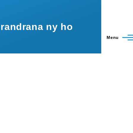
drandrana ny ho
Menu