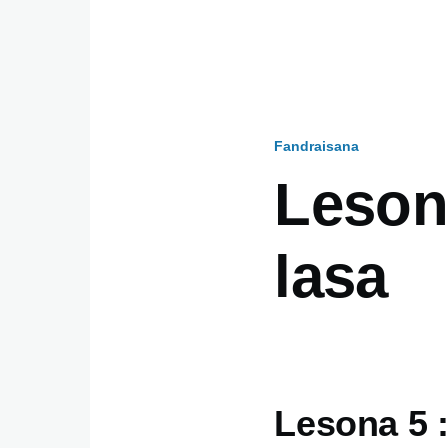
Fandraisana
Breadcru
Leson
lasa
Lesona 5 