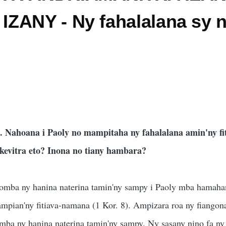
ZANY - Ny fahalalana sy 
3. Nahoana i Paoly no mampitaha ny fahalalana amin'ny fi
-kevitra eto? Inona no tiany hambara?
omba ny hanina naterina tamin'ny sampy i Paoly mba hamaha
hampian'ny fitiava-namana (1 Kor. 8). Ampizara roa ny fiangona
mba ny hanina naterina tamin'ny sampy. Ny sasany nino fa ny