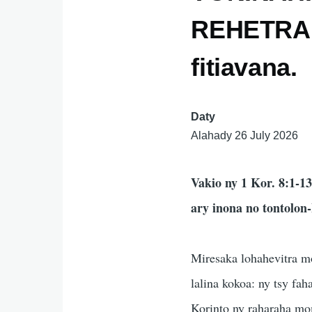
REHETRA I
fitiavana.
Daty
Alahady 26 July 2026
Vakio ny 1 Kor. 8:1-1
ary inona no tontolon
Miresaka lohahevitra m
lalina kokoa: ny tsy fa
Korinto ny raharaha mo