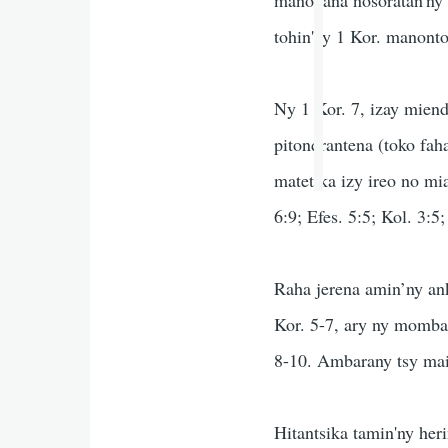
tohin'ny 1 Kor. manonto
Ny 1 Kor. 7, izay miend
pitondrantena (toko fa
matetika izy ireo no mi
6:9; Efes. 5:5; Kol. 3:
Raha jerena amin’ny ank
Kor. 5-7, ary ny momb
8-10. Ambarany tsy main
Hitantsika tamin'ny her