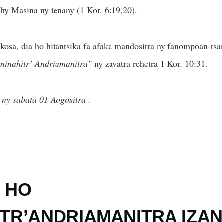
hy Masina ny tenany (1 Kor. 6:19,20).
 kosa, dia ho hitantsika fa afaka mandositra ny fanompoan-ts
oninahitr’ Andriamanitra"
ny zavatra rehetra 1 Kor. 10:31.
ny sabata 01 Aogositra .
: HO
TR’ANDRIAMANITRA IZA