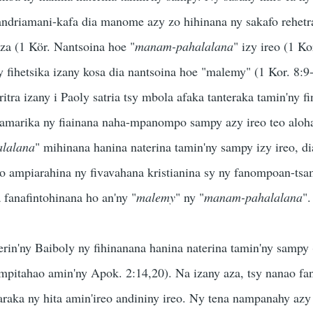
andriamani-kafa dia manome azy zo hihinana ny sakafo rehetr
za (1 Kör. Nantsoina hoe "
manam-pahalalana
" izy ireo (1 Ko
ny fihetsika izany kosa dia nantsoina hoe "malemy" (1 Kor. 8:9
ra izany i Paoly satria tsy mbola afaka tanteraka tamin'ny 
anamarika ny fiainana naha-mpanompo sampy azy ireo teo aloh
lalana
" mihinana hanina naterina tamin'ny sampy izy ireo, d
zo ampiarahina ny fivavahana kristianina sy ny fanompoan-ts
a fanafintohinana ho an'ny "
malemy
" ny "
manam-pahalalana
".
jerin'ny Baiboly ny fihinanana hanina naterina tamin'ny sampy
ampitahao amin'ny Apok. 2:14,20). Na izany aza, tsy nanao f
 araka ny hita amin'ireo andininy ireo. Ny tena nampanahy azy