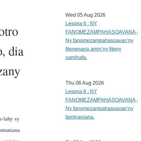
Wed 05 Aug 2026
Lesona 6 : NY
otro
FANOMEZAMPAHASOAVANA -
Ny fanomezampahasoavan’ny
, dia
fitenenana amin’ny fiteny
samihafa.
zany
Thu 06 Aug 2026
Lesona 6 : NY
FANOMEZAMPAHASOAVANA -
Ny fanomezampahasoavan’ny
faminaniana.
a-lahy sy
ontaniana
o amin'ny