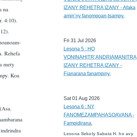
IZANY REHETRA IZANY - Afaka
a na
amin’ny fanompoan-tsampy.
r. 4:10).
-12).
Fri 31 Jul 2026
finoanoam-
Lesona 5 : HO
a. Rehefa
VONINAHITR’ANDRIAMANITRA
ia mety
IZANY REHETRA IZANY -
Fianarana fanampiny.
ampy. Koa
Sat 01 Aug 2026
Lesona 6 : NY
 (Asa.
FANOMEZAMPAHASOAVANA -
anambarana
Fampidirana.
 indrindra
Lesona Sekoly Sabata H. ho avy