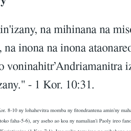
n'izany, na mihinana na mis
, na inona na inona ataonareo
o voninahitr’Andriamanitra i
zany." - 1 Kor. 10:31.
Kor. 8-10 ny lohahevitra momba ny fitondrantena amin'ny mah
oko faha-5-6), ary aseho ao koa ny namalian'i Paoly ireo fan
orintianina (1 Kor. 7:1). Ireo valin-teny ireo no mibahana a