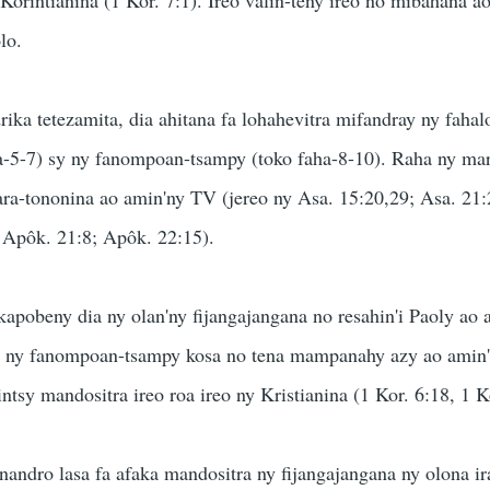
lo.
rika tetezamita, dia ahitana fa lohahevitra mifandray ny faha
ha-5-7) sy ny fanompoan-tsampy (toko faha-8-10). Raha ny mar
ara-tononina ao amin'ny TV (jereo ny Asa. 15:20,29; Asa. 21:
5; Apôk. 21:8; Apôk. 22:15).
apobeny dia ny olan'ny fijangajangana no resahin'i Paoly ao 
a ny fanompoan-tsampy kosa no tena mampanahy azy ao amin'
tsy mandositra ireo roa ireo ny Kristianina (1 Kor. 6:18, 1 K
inandro lasa fa afaka mandositra ny fijangajangana ny olona ir