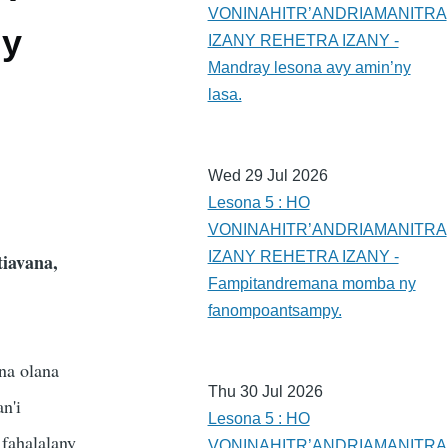
VONINAHITR’ANDRIAMANITRA
ny
IZANY REHETRA IZANY -
Mandray lesona avy amin’ny
lasa.
Wed 29 Jul 2026
Lesona 5 : HO
VONINAHITR’ANDRIAMANITRA
IZANY REHETRA IZANY -
tiavana,
Fampitandremana momba ny
fanompoantsampy.
na olana
Thu 30 Jul 2026
n'i
Lesona 5 : HO
 fahalalany
VONINAHITR’ANDRIAMANITRA