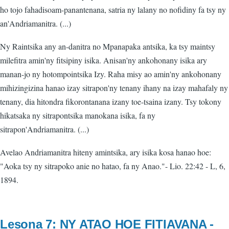
ho tojo fahadisoam-panantenana, satria ny lalany no nofidiny fa tsy ny
an'Andriamanitra. (...)
Ny Raintsika any an-danitra no Mpanapaka antsika, ka tsy maintsy
milefitra amin'ny fitsipiny isika. Anisan'ny ankohonany isika ary
manan-jo ny hotompointsika Izy. Raha misy ao amin'ny ankohonany
mihizingizina hanao izay sitrapon'ny tenany ihany na izay mahafaly ny
tenany, dia hitondra fikorontanana izany toe-tsaina izany. Tsy tokony
hikatsaka ny sitrapontsika manokana isika, fa ny
sitrapon'Andriamanitra. (...)
Avelao Andriamanitra hiteny amintsika, ary isika kosa hanao hoe:
"Aoka tsy ny sitrapoko anie no hatao, fa ny Anao."- Lio. 22:42 - L, 6,
1894.
Lesona 7: NY ATAO HOE FITIAVANA -