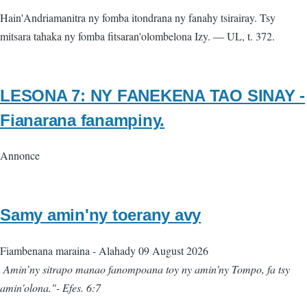
Hain'Andriamanitra ny fomba itondrana ny fanahy tsirairay. Tsy
mitsara tahaka ny fomba fitsaran'olombelona Izy. — UL, t. 372.
LESONA 7: NY FANEKENA TAO SINAY -
Fianarana fanampiny.
Annonce
Samy amin'ny toerany avy
Fiambenana maraina
-
Alahady 09 August 2026
Amin’ny sitrapo manao fanompoana toy ny amin'ny Tompo, fa tsy
amin'olona."- Efes. 6:7