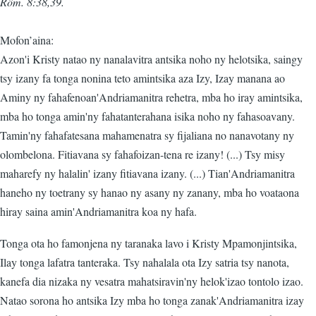
Rôm. 8:38,39.
Mofon’aina:
Azon'i Kristy natao ny nanalavitra antsika noho ny helotsika, saingy
tsy izany fa tonga nonina teto amintsika aza Izy, Izay manana ao
Aminy ny fahafenoan'Andriamanitra rehetra, mba ho iray amintsika,
mba ho tonga amin'ny fahatanterahana isika noho ny fahasoavany.
Tamin'ny fahafatesana mahamenatra sy fijaliana no nanavotany ny
olombelona. Fitiavana sy fahafoizan-tena re izany! (...) Tsy misy
maharefy ny halalin' izany fitiavana izany. (...) Tian'Andriamanitra
haneho ny toetrany sy hanao ny asany ny zanany, mba ho voataona
hiray saina amin'Andriamanitra koa ny hafa.
Tonga ota ho famonjena ny taranaka lavo i Kristy Mpamonjintsika,
Ilay tonga lafatra tanteraka. Tsy nahalala ota Izy satria tsy nanota,
kanefa dia nizaka ny vesatra mahatsiravin'ny helok'izao tontolo izao.
Natao sorona ho antsika Izy mba ho tonga zanak'Andriamanitra izay