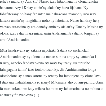
rehetra mandray Azy. (...) Nanao izay hitaomana ny olona rehetra
hanatona Azy i Kristy tamin'ny alalan'ny hazo fijaliana. Ny
fahafatesany no hany fanantenana hahazoana mamonjy ireo izay
latsaka anatin'ny fangidiana noho ny fahotana. Natao handray hery
vaovao ara-tsaina sy ara-panahy amin'ny alalan'ny Fanahy Masina ny
olona, izay raha miara-miasa amin'Andriamanitra dia ho tonga iray
amin'Andriamanitra.
Mba handravana ny sakana napetrak'i Satana eo anelanelan'
Andriamanitra sy ny olona dia nanao sorona ampy sy tanteraka i
Kristy, naneho fandavan-tena tsy misy toy izany. Nampiseho
fahagagana tamin' izao tontolo izao Izy, dia Andriamanitra tonga
olombelona sy nanao sorona ny tenany ho famonjena ny olona lavo.
Fitiavana mahatalanjona re izany! Mitomany aho eo am-pieritreretana
fa maro tokoa ireo izay milaza ho mino ny fahamarinana no milona ao
anatin'ny fitiavan-tena (...).