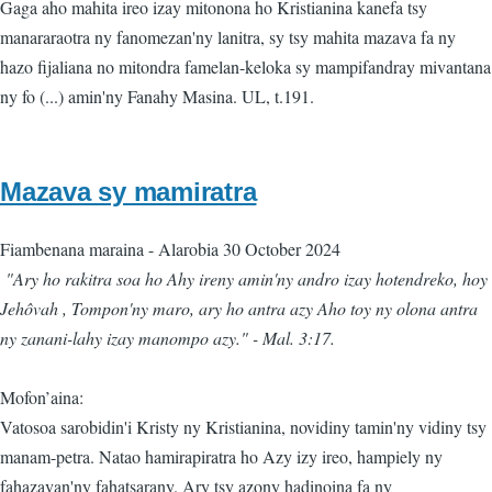
Gaga aho mahita ireo izay mitonona ho Kristianina kanefa tsy
manararaotra ny fanomezan'ny lanitra, sy tsy mahita mazava fa ny
hazo fijaliana no mitondra famelan-keloka sy mampifandray mivantana
ny fo (...) amin'ny Fanahy Masina. UL, t.191.
Mazava sy mamiratra
Fiambenana maraina
-
Alarobia 30 October 2024
"Ary ho rakitra soa ho Ahy ireny amin'ny andro izay hotendreko, hoy
Jehôvah , Tompon'ny maro, ary ho antra azy Aho toy ny olona antra
ny zanani-lahy izay manompo azy." - Mal. 3:17.
Mofon’aina:
Vatosoa sarobidin'i Kristy ny Kristianina, novidiny tamin'ny vidiny tsy
manam-petra. Natao hamirapiratra ho Azy izy ireo, hampiely ny
fahazavan'ny fahatsarany. Ary tsy azony hadinoina fa ny