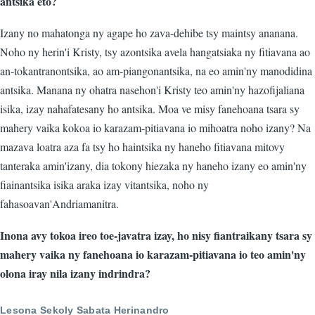
antsika eto?
Izany no mahatonga ny agape ho zava-dehibe tsy maintsy ananana.
Noho ny herin'i Kristy, tsy azontsika avela hangatsiaka ny fitiavana ao
an-tokantranontsika, ao am-piangonantsika, na eo amin'ny manodidina
antsika. Manana ny ohatra nasehon'i Kristy teo amin'ny hazofijaliana
isika, izay nahafatesany ho antsika. Moa ve misy fanehoana tsara sy
mahery vaika kokoa io karazam-pitiavana io mihoatra noho izany? Na
mazava loatra aza fa tsy ho haintsika ny haneho fitiavana mitovy
tanteraka amin'izany, dia tokony hiezaka ny haneho izany eo amin'ny
fiainantsika isika araka izay vitantsika, noho ny
fahasoavan'Andriamanitra.
Inona avy tokoa ireo toe-javatra izay, ho nisy fiantraikany tsara sy
mahery vaika ny fanehoana io karazam-pitiavana io teo amin'ny
olona iray nila izany indrindra?
Lesona Sekoly Sabata Herinandro