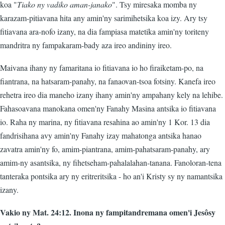
koa "
Tiako ny vadiko aman-janako
". Tsy miresaka momba ny
karazam-pitiavana hita any amin'ny sarimihetsika koa izy. Ary tsy
fitiavana ara-nofo izany, na dia fampiasa matetika amin'ny toriteny
mandritra ny fampakaram-bady aza ireo andininy ireo.
Maivana ihany ny famaritana io fitiavana io ho firaiketam-po, na
fiantrana, na hatsaram-panahy, na fanaovan-tsoa fotsiny. Kanefa ireo
rehetra ireo dia maneho izany ihany amin'ny ampahany kely na lehibe.
Fahasoavana manokana omen'ny Fanahy Masina antsika io fitiavana
io. Raha ny marina, ny fitiavana resahina ao amin'ny 1 Kor. 13 dia
fandrisihana avy amin'ny Fanahy izay mahatonga antsika hanao
zavatra amin'ny fo, amim-piantrana, amim-pahatsaram-panahy, ary
amim-ny asantsika, ny fihetseham-pahalalahan-tanana. Fanoloran-tena
tanteraka pontsika ary ny eritreritsika - ho an'i Kristy sy ny namantsika
izany.
Vakio ny Mat. 24:12. Inona ny fampitandremana omen'i Jesôsy