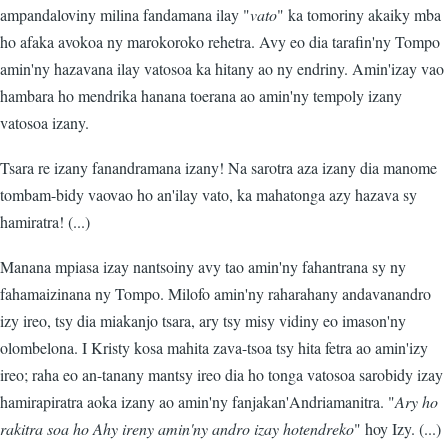
ampandaloviny milina fandamana ilay "
vato
" ka tomoriny akaiky mba
ho afaka avokoa ny marokoroko rehetra. Avy eo dia tarafin'ny Tompo
amin'ny hazavana ilay vatosoa ka hitany ao ny endriny. Amin'izay vao
hambara ho mendrika hanana toerana ao amin'ny tempoly izany
vatosoa izany.
Tsara re izany fanandramana izany! Na sarotra aza izany dia manome
tombam-bidy vaovao ho an'ilay vato, ka mahatonga azy hazava sy
hamiratra! (...)
Manana mpiasa izay nantsoiny avy tao amin'ny fahantrana sy ny
fahamaizinana ny Tompo. Milofo amin'ny raharahany andavanandro
izy ireo, tsy dia miakanjo tsara, ary tsy misy vidiny eo imason'ny
olombelona. I Kristy kosa mahita zava-tsoa tsy hita fetra ao amin'izy
ireo; raha eo an-tanany mantsy ireo dia ho tonga vatosoa sarobidy izay
hamirapiratra aoka izany ao amin'ny fanjakan'Andriamanitra. "
Ary ho
rakitra soa ho Ahy ireny amin'ny andro izay hotendreko
" hoy Izy. (...)