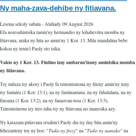
Ny maha-zava-dehibe ny fitiavana.
Lesona sekoly sabata
-
Alahady 09 August 2026
Efa noresahintsika tamin'ny herinandro ny lohahevitra momba ny
fitiavana, araka ny hita ao amin'ny 1 Kor. 13. Mila mandalina bebe
kokoa ny tenin'i Paoly eto isika.
Vakio ny 1 Kor. 13. Fintino izay ambaran'izany amintsika momba
ny fitiavana.
Tsy milaza tsy akory i Paoly fa tsinontsinona ny fiteny amin'ny teny
tsy fantatra (1 Kor. 13:1), na ny faminaniana, na ny fahalalana, na ny
finoana (1 Kor. 13:2), na ny fanaovan-tsoa (1 Kor. 13:3).
Tsinontsinona izy ireo raha tsy ny fitiavana no manesika azy.
Ny karazam-pitiavana resahin'i Paoly dia tsy ilay hita amin'ny
fehezanteny toy ny hoe: "
Tiako ny frezy
" na "
Tiako ny namako
" na