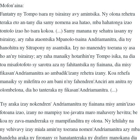
Mofon’aina:
Fantatry ny Tompo tsara ny tsirairay avy amintsika. Ny olona rehetra
teraka eto an-tany dia samy nomena asa hatao, mba hahatonga izao
tontolo izao ho tsara kokoa. (...) Samy manana ny sehatra iasany ny
tsirairay, ary raha ataontsika Mpanolo-tsaina Andriamanitra, dia tsy
hanohitra ny Sitrapony ny asantsika. Izy no manendry toerana sy asa
ho an'ny tsirairay; ary raha manaiky hotarihin'ny Tompo isika, na dia
toa misafotofoto sy sarotra aza ny fahitantsika ny fiainana, dia misy
fikasan'Andriamanitra ao ambadik'izany rehetra izany. Koa rehefa
manaiky sy milefitra eo am bani n'ny fahendren'Anciri am anitra ny
olombelona, dia ho tanteraka ny fikasan'Andriamanitra. (...)
Tsy araka izay nokendren' Andriamanitra ny fiainana misy amin'izao
fotoana izao, izany no mampisy toe-javatra maro mahavery hevitra; be
koa ny zava-mandreraka sy mampifanditra ny olona. Ny lehilahy na
ny vehivavy izay miala amin'ny toerana nomen'Andriamanitra azy mba
handeha araka ny fironany sy hanatanteraka ny drafiny manokana dia