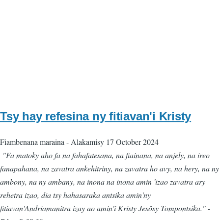
Tsy hay refesina ny fitiavan'i Kristy
Fiambenana maraina
-
Alakamisy 17 October 2024
"Fa matoky aho fa na fahafatesana, na fiainana, na anjely, na ireo
fanapahana, na zavatra ankehitriny, na zavatra ho avy, na hery, na ny
ambony, na ny ambany, na inona na inona amin 'izao zavatra ary
rehetra izao, dia tsy hahasaraka antsika amin'ny
fitiavan'Andriamanitra izay ao amin'i Kristy Jesôsy Tompontsika." -