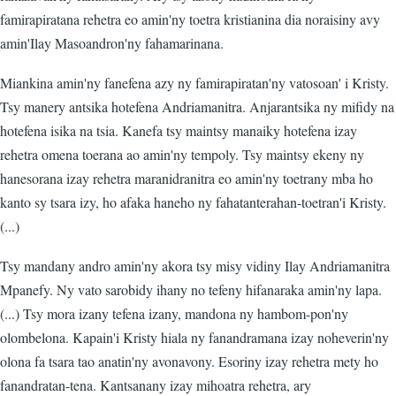
famirapiratana rehetra eo amin'ny toetra kristianina dia noraisiny avy
amin'Ilay Masoandron'ny fahamarinana.
Miankina amin'ny fanefena azy ny famirapiratan'ny vatosoan' i Kristy.
Tsy manery antsika hotefena Andriamanitra. Anjarantsika ny mifidy na
hotefena isika na tsia. Kanefa tsy maintsy manaiky hotefena izay
rehetra omena toerana ao amin'ny tempoly. Tsy maintsy ekeny ny
hanesorana izay rehetra maranidranitra eo amin'ny toetrany mba ho
kanto sy tsara izy, ho afaka haneho ny fahatanterahan-toetran'i Kristy.
(...)
Tsy mandany andro amin'ny akora tsy misy vidiny Ilay Andriamanitra
Mpanefy. Ny vato sarobidy ihany no tefeny hifanaraka amin'ny lapa.
(...) Tsy mora izany tefena izany, mandona ny hambom-pon'ny
olombelona. Kapain'i Kristy hiala ny fanandramana izay noheverin'ny
olona fa tsara tao anatin'ny avonavony. Esoriny izay rehetra mety ho
fanandratan-tena. Kantsanany izay mihoatra rehetra, ary