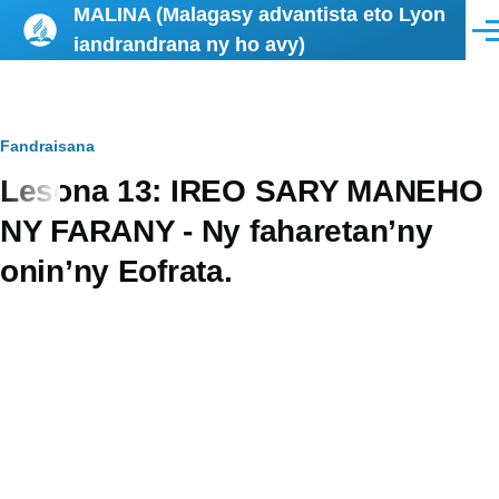
MALINA (Malagasy advantista eto Lyon
Skip to main content
Men
iandrandrana ny ho avy)
Breadcrumb
Fandraisana
Lesona 13: IREO SARY MANEHO
NY FARANY - Ny faharetan’ny
onin’ny Eofrata.