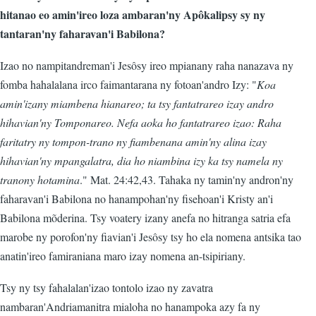
hitanao eo amin'ireo loza ambaran'ny Apôkalipsy sy ny
tantaran'ny faharavan'i Babilona?
Izao no nampitandreman'i Jesôsy ireo mpianany raha nanazava ny
fomba hahalalana irco faimantarana ny fotoan'andro Izy: "
Koa
amin'izany miambena hianareo; ta tsy fantatrareo izay andro
hihavian'ny Tomponareo. Nefa aoka ho fantatrareo izao: Raha
faritatry ny tompon-trano ny fiambenana amin'ny alina izay
hihavian'ny mpangalatra, dia ho niambina izy ka tsy namela ny
tranony hotamina
." Mat. 24:42,43. Tahaka ny tamin'ny andron'ny
faharavan'i Babilona no hanampohan'ny fisehoan'i Kristy an'i
Babilona mõderina. Tsy voatery izany anefa no hitranga satria efa
marobe ny porofon'ny fiavian'i Jesôsy tsy ho ela nomena antsika tao
anatin'ireo famiraniana maro izay nomena an-tsipiriany.
Tsy ny tsy fahalalan'izao tontolo izao ny zavatra
nambaran'Andriamanitra mialoha no hanampoka azy fa ny