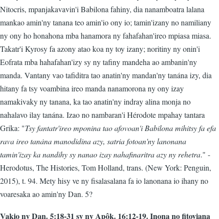
Nitocris, mpanjakavavin'i Babilona fahiny, dia nanamboatra lalana
mankao amin'ny tanana teo amin'io ony io; tamin'izany no namiliany
ny ony ho honahona mba hanamora ny fahafahan'ireo mpiasa miasa.
Takatr'i Kyrosy fa azony atao koa ny toy izany; noritiny ny onin'i
Eofrata mba hahafahan'izy sy ny tafiny mandeha ao ambanin'ny
manda. Vantany vao tafiditra tao anatin'ny mandan'ny tanána izy, dia
hitany fa tsy voambina ireo manda nanamorona ny ony izay
namakivaky ny tanana, ka tao anatin'ny indray alina monja no
nahalavo ilay tanána. Izao no nambaran'i Hérodote mpahay tantara
Grika: "
Tsy fantatr'ireo mponina tao afovoan'i Babilona mihitsy fa efa
rava ireo tanȧna manodidina azy, satria fotoan'ny lanonana
tamin'izay ka nandihy sy nanao izay nahafinaritra azy ny rehetra
." -
Herodotus, The Histories, Tom Holland, trans. (New York: Penguin,
2015), t. 94. Mety hisy ve ny fisalasalana fa io lanonana io ihany no
voaresaka ao amin'ny Dan. 5?
Vakio ny Dan. 5:18-31 sy ny Apôk. 16:12-19. Inona no fitoviana