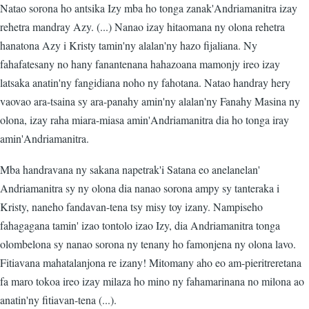
Natao sorona ho antsika Izy mba ho tonga zanak'Andriamanitra izay
rehetra mandray Azy. (...) Nanao izay hitaomana ny olona rehetra
hanatona Azy i Kristy tamin'ny alalan'ny hazo fijaliana. Ny
fahafatesany no hany fanantenana hahazoana mamonjy ireo izay
latsaka anatin'ny fangidiana noho ny fahotana. Natao handray hery
vaovao ara-tsaina sy ara-panahy amin'ny alalan'ny Fanahy Masina ny
olona, izay raha miara-miasa amin'Andriamanitra dia ho tonga iray
amin'Andriamanitra.
Mba handravana ny sakana napetrak'i Satana eo anelanelan'
Andriamanitra sy ny olona dia nanao sorona ampy sy tanteraka i
Kristy, naneho fandavan-tena tsy misy toy izany. Nampiseho
fahagagana tamin' izao tontolo izao Izy, dia Andriamanitra tonga
olombelona sy nanao sorona ny tenany ho famonjena ny olona lavo.
Fitiavana mahatalanjona re izany! Mitomany aho eo am-pieritreretana
fa maro tokoa ireo izay milaza ho mino ny fahamarinana no milona ao
anatin'ny fitiavan-tena (...).