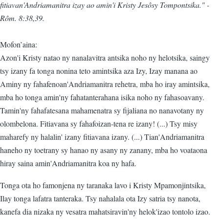
fitiavan'Andriamanitra izay ao amin'i Kristy Jesôsy Tompontsika." -
Rôm. 8:38,39.
Mofon’aina:
Azon'i Kristy natao ny nanalavitra antsika noho ny helotsika, saingy
tsy izany fa tonga nonina teto amintsika aza Izy, Izay manana ao
Aminy ny fahafenoan'Andriamanitra rehetra, mba ho iray amintsika,
mba ho tonga amin'ny fahatanterahana isika noho ny fahasoavany.
Tamin'ny fahafatesana mahamenatra sy fijaliana no nanavotany ny
olombelona. Fitiavana sy fahafoizan-tena re izany! (...) Tsy misy
maharefy ny halalin' izany fitiavana izany. (...) Tian'Andriamanitra
haneho ny toetrany sy hanao ny asany ny zanany, mba ho voataona
hiray saina amin'Andriamanitra koa ny hafa.
Tonga ota ho famonjena ny taranaka lavo i Kristy Mpamonjintsika,
Ilay tonga lafatra tanteraka. Tsy nahalala ota Izy satria tsy nanota,
kanefa dia nizaka ny vesatra mahatsiravin'ny helok'izao tontolo izao.