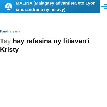
MALINA (Malagasy advantista eto Lyon
Skip to main content
Men
iandrandrana ny ho avy)
Breadcrumb
Fandraisana
Tsy hay refesina ny fitiavan'i
Kristy