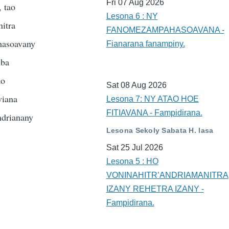
Fri 07 Aug 2026
 tao
Lesona 6 : NY
nitra
FANOMEZAMPAHASOAVANA -
ahasoavany
Fianarana fanampiny.
mba
no
Sat 08 Aug 2026
viana
Lesona 7: NY ATAO HOE
FITIAVANA - Fampidirana.
ndrianany
Lesona Sekoly Sabata H. lasa
.
Sat 25 Jul 2026
Lesona 5 : HO
VONINAHITR’ANDRIAMANITRA
IZANY REHETRA IZANY -
Fampidirana.