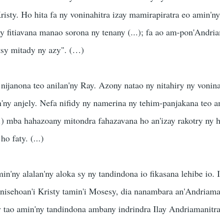
Kristy. Ho hita fa ny voninahitra izay mamirapiratra eo amin'ny
ny fitiavana manao sorona ny tenany (...); fa ao am-pon'Andri
"tsy mitady ny azy". (…)
nijanona teo anilan'ny Ray. Azony natao ny nitahiry ny vonina
an'ny anjely. Nefa nifidy ny namerina ny tehim-panjakana teo 
..) mba hahazoany mitondra fahazavana ho an'izay rakotry ny h
ho faty. (...)
n'ny alalan'ny aloka sy ny tandindona io fikasana lehibe io. I
 nisehoan'i Kristy tamin'i Mosesy, dia nanambara an'Andriamani
 tao amin'ny tandindona ambany indrindra Ilay Andriamanitr