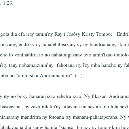
. 1:23.
gola dia efa iray tamin'ny Ray i Jesôsy Kristy Tompo; " Endri
in'izany, endriky ny fahalehibeazany sy ny fiandrianany, `fami
ho io voninahitra io no nahatongavany teto amin'izao tontolo
n'ity tany nohamaizinin’ny fahotana ity Izy mba haneho ny f
 mba ho "amintsika Andriamanitra". (...)
ly ity no boky fianaran'izao rehetra izao. Ny fikasan' Andriama
asoavana, ny zava-miafin'ny fitiavana manavotra no lohahevit
 hianarany mandritra ny fotoana tsy manam-pahataperana. Ny 
 fahalavoana dia samy hahita "siansa" ho azy sy tonon-kira hov