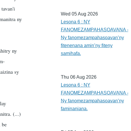
 tavan'i
Wed 05 Aug 2026
amanitra ny
Lesona 6 : NY
FANOMEZAMPAHASOAVANA -
Ny fanomezampahasoavan’ny
fitenenana amin’ny fiteny
hitry ny
samihafa.
am-
aizina sy
Thu 06 Aug 2026
Lesona 6 : NY
FANOMEZAMPAHASOAVANA -
Ny fanomezampahasoavan’ny
lay
faminaniana.
tra. (...)
a be