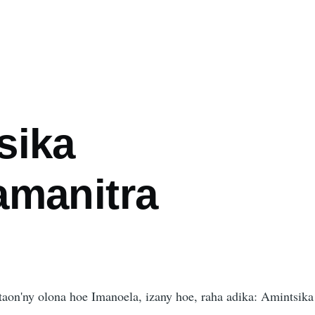
mb
sika
amanitra
4
ataon'ny olona hoe Imanoela, izany hoe, raha adika: Amintsika