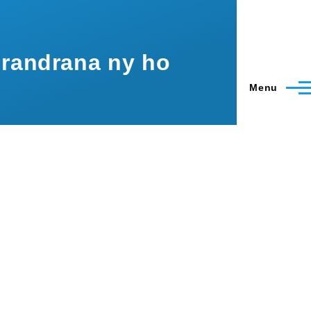
drandrana ny ho
Menu