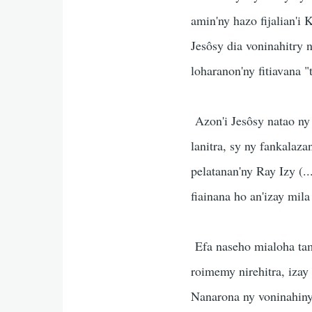
amin'ny hazo fijalian'i 
Jesôsy dia voninahitry 
loharanon'ny fitiavana 
Azon'i Jesôsy natao ny 
lanitra, sy ny fankalaz
pelatanan'ny Ray Izy (.
fiainana ho an'izay mila 
Efa naseho mialoha tami
roimemy nirehitra, izay
Nanarona ny voninahiny