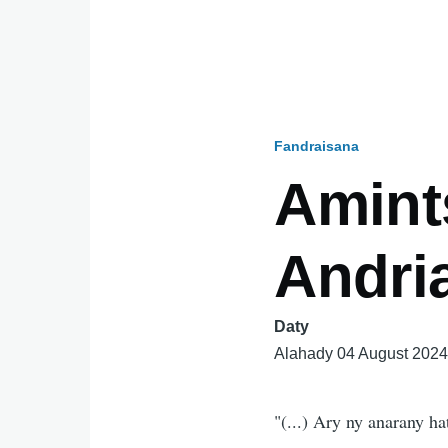
Fandraisana
Breadcru
Amint
Andri
Daty
Alahady 04 August 202
"(...) Ary ny anarany h