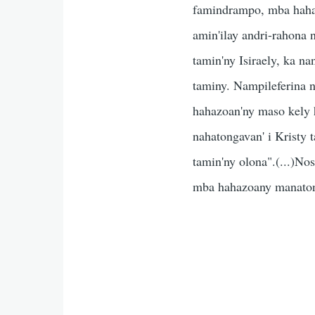
famindrampo, mba hahaz
amin'ilay andri-rahona 
tamin'ny Isiraely, ka n
taminy. Nampileferina n
hahazoan'ny maso kely h
nahatongavan' i Kristy t
tamin'ny olona".(...)No
mba hahazoany manaton