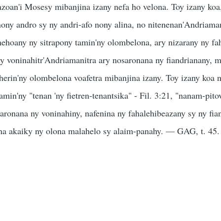
oan'i Mosesy mibanjina izany nefa ho velona. Toy izany koa,
nony andro sy ny andri-afo nony alina, no nitenenan'Andriama
anehoany ny sitrapony tamin'ny olombelona, ary nizarany ny f
y voninahitr'Andriamanitra ary nosaronana ny fiandrianany, 
erin'ny olombelona voafetra mibanjina izany. Toy izany koa 
amin'ny "tenan 'ny fietren-tenantsika" - Fil. 3:21, "nanam-pito
saronana ny voninahiny, nafenina ny fahalehibeazany sy ny fia
a akaiky ny olona malahelo sy alaim-panahy. — GAG, t. 45