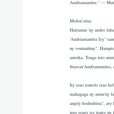
Andriamanitra." — Mat
Mofon’aina:
Hatramin 'ny andro faha
'Andriamanitra Izy" tam
ny voninahiny". Hampise
antsika. Tonga teto ami
fitiavan'Andriamanitra,
Ity izao tontolo izao ke
mahagaga ny amin'ny fah
anjely hodinihina", ary
ireo voary tsy tratry ny