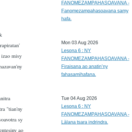
FANOMEZAMPAHASOAVANA -
Fanomezampahasoavana samy
hafa.
k
Mon 03 Aug 2026
rapiratan'
Lesona 6 : NY
 izao misy
FANOMEZAMPAHASOAVANA -
ahazavan'ny
Firaisana ao anatin’ny
fahasamihafana.
nitra
Tue 04 Aug 2026
Lesona 6 : NY
ra "tian'ny
FANOMEZAMPAHASOAVANA -
voavotra sy
Làlana tsara indrindra.
entesiny ao