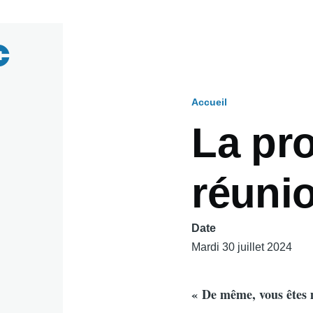
Accueil
Fil
La pr
d'Ariane
réunio
Date
Mardi 30 juillet 2024
« De même, vous êtes m