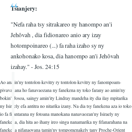
Tsianjery:
"Nefa raha tsy sitrakareo ny hanompo an'i
Jehôvah , dia fidionareo anio ary izay
hotompoinareo (...) fa raha izaho sy ny
ankohonako kosa, dia hanompo an'i Jehôvah
izahay." - Jos. 24:15
Ao anatin'ny tontolon-kevitry ry tontolon-kevitry ny fanompoam-
pivavahana ho fanavaozana ny fanekena ny toko farany ao amin'ny
bokin'i Josoa, saingy amin'ity Lindray mandeha ity dia ilay mpitarika
ny Isiraely efa antitra no nitarika izany. Na dia tsy fanekena aza io toko
io fa fitantarana ny fotoana manokana nanavaozan'ny Isiraely ny
fanekena, dia hita ao ihany ireo singa nanamarika ny fifanarahana na
fanekena nifanaovana tamin'ny tompomenakely tany Proche-Orient