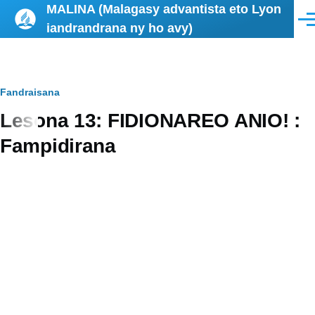
MALINA (Malagasy advantista eto Lyon
Skip to main content
Men
iandrandrana ny ho avy)
Breadcrumb
Fandraisana
Lesona 13: FIDIONAREO ANIO! :
Fampidirana