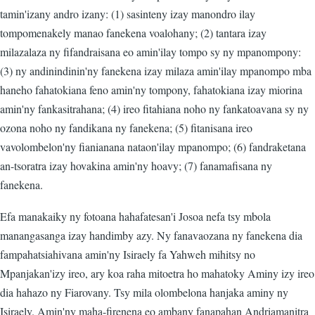
tamin'izany andro izany: (1) sasinteny izay manondro ilay
tompomenakely manao fanekena voalohany; (2) tantara izay
milazalaza ny fifandraisana eo amin'ilay tompo sy ny mpanompony:
(3) ny andinindinin'ny fanekena izay milaza amin'ilay mpanompo mba
haneho fahatokiana feno amin'ny tompony, fahatokiana izay miorina
amin'ny fankasitrahana; (4) ireo fitahiana noho ny fankatoavana sy ny
ozona noho ny fandikana ny fanekena; (5) fitanisana ireo
vavolombelon'ny fianianana nataon'ilay mpanompo; (6) fandraketana
an-tsoratra izay hovakina amin'ny hoavy; (7) fanamafisana ny
fanekena.
Efa manakaiky ny fotoana hahafatesan'i Josoa nefa tsy mbola
manangasanga izay handimby azy. Ny fanavaozana ny fanekena dia
fampahatsiahivana amin'ny Isiraely fa Yahweh mihitsy no
Mpanjakan'izy ireo, ary koa raha mitoetra ho mahatoky Aminy izy ireo
dia hahazo ny Fiarovany. Tsy mila olombelona hanjaka aminy ny
Isiraely. Amin'ny maha-firenena eo ambany fanapahan Andriamanitra