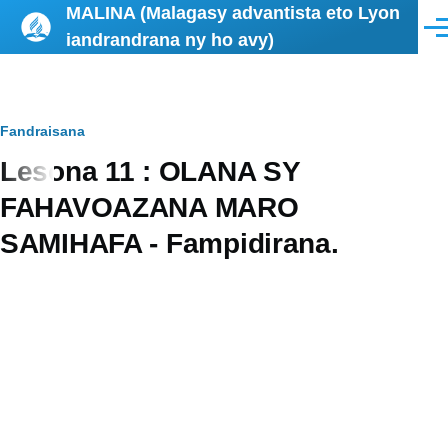
MALINA (Malagasy advantista eto Lyon
Skip to main content
Men
iandrandrana ny ho avy)
Breadcrumb
Fandraisana
Lesona 11 : OLANA SY
FAHAVOAZANA MARO
SAMIHAFA - Fampidirana.