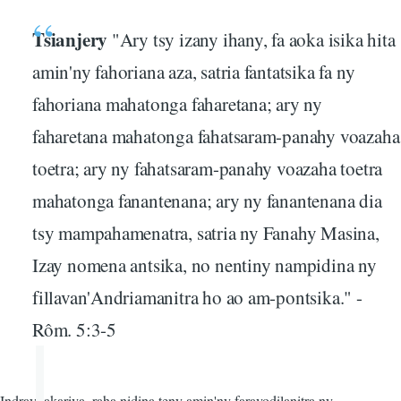
Tsianjery
"Ary tsy izany ihany, fa aoka isika hita
amin'ny fahoriana aza, satria fantatsika fa ny
fahoriana mahatonga faharetana; ary ny
faharetana mahatonga fahatsaram-panahy voazaha
toetra; ary ny fahatsaram-panahy voazaha toetra
mahatonga fanantenana; ary ny fanantenana dia
tsy mampahamenatra, satria ny Fanahy Masina,
Izay nomena antsika, no nentiny nampidina ny
fillavan'Andriamanitra ho ao am-pontsika." -
Rôm. 5:3-5
Indray takariva, raha nidina teny amin'ny faravodilanitra ny