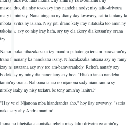
masoandro, dia nisy tovovavy iray nandeha nody; nisy tafio-drivotra
mafy taminizay. Nanafaingana ny diany day tovovavy, satria fantany fa
mbola lavitra ny lalana. Nisy piti-drano kely iray nilatsaka teo amin'ny
takolany, avy eo nisy iray hafa, ary tsy ela akory dia kotsan'ny orana
izy.
Nanomboka nihazakazaka izy mandra-pahatonga teo am-baravaran'ny
trano fonenany ka nanokatra izany. Nihazakazaka nitsena azy ny rainy
izay nahatazana azy avy teo am-baravarankely. Rehefa nanafy azy
bodofotsy ny rainy dia nanontany azy hoe: "Hitako ianao nandeha
tamin'ny orana. Nahoana ianao no nijanona sady niandrandra sy
nitsiky isaky ny nisy tselatra be teny amin'ny lanitra?"
"Hay ve e! Nijanona mba hiandrandra aho," hoy ilay tovovavy, "satria
naka sary ahy Andriamanitra!
Inona no fihetsika ataontsika rehefa misy tafio-drivotra eo amin'ny