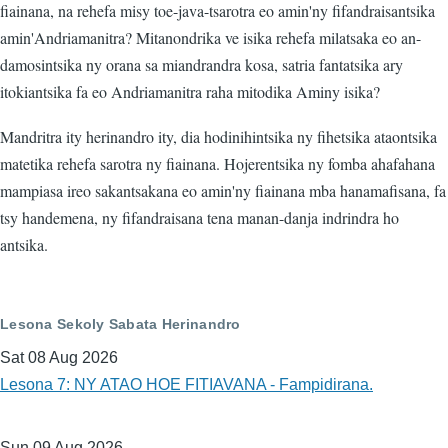
fiainana, na rehefa misy toe-java-tsarotra eo amin'ny fifandraisantsika
amin'Andriamanitra? Mitanondrika ve isika rehefa milatsaka eo an-
damosintsika ny orana sa miandrandra kosa, satria fantatsika ary
itokiantsika fa eo Andriamanitra raha mitodika Aminy isika?
Mandritra ity herinandro ity, dia hodinihintsika ny fihetsika ataontsika
matetika rehefa sarotra ny fiainana. Hojerentsika ny fomba ahafahana
mampiasa ireo sakantsakana eo amin'ny fiainana mba hanamafisana, fa
tsy handemena, ny fifandraisana tena manan-danja indrindra ho
antsika.
Lesona Sekoly Sabata Herinandro
Sat 08 Aug 2026
Lesona 7: NY ATAO HOE FITIAVANA - Fampidirana.
Sun 09 Aug 2026