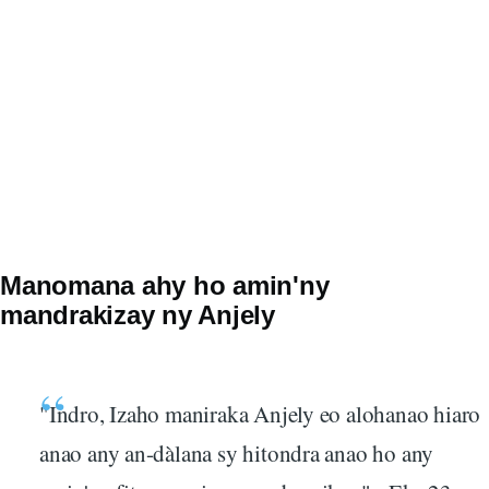
Manomana ahy ho amin'ny
mandrakizay ny Anjely
"Indro, Izaho maniraka Anjely eo alohanao hiaro
anao any an-dàlana sy hitondra anao ho any