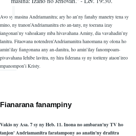
masina: Izaho no Jehovah.” - Lev. 19:30.
Avo sy masina Andriamanitra; ary ho an’ny fanahy manetry tena sy
mino, ny tranon’Andriamanitra eto an-tany, ny toerana izay
iangonan’ny vahoakany mba hivavahana Aminy, dia vavahadin’ny
lanitra. Fitaovana notendren’Andriamanitra hanomana ny olona ho
amin’ilay fiangonana any an-danitra, ho amin’ilay fanompoam-
pivavahana Iehibe lavitra, ny hira fiderana sy ny toriteny ataon’ireo
mpanompon’i Kristy.
Fianarana fanampiny
Vakio ny Asa. 7 sy ny Heb. 11. Inona no ambaran'ny TV ho
tanjon' Andriamanitra faratampony ao anatin'ny drafitra