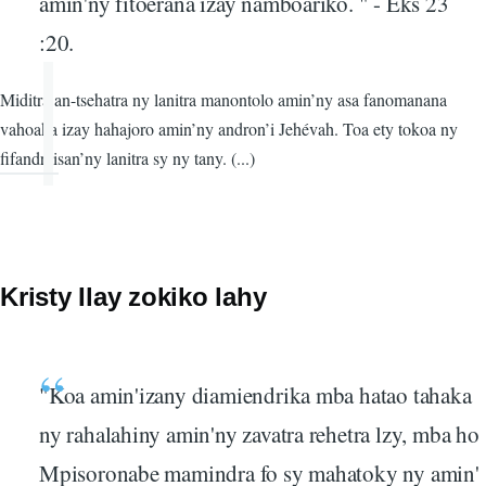
amin'ny fitoerana izay namboariko. " - Eks 23
:20.
Miditra an-tsehatra ny lanitra manontolo amin’ny asa fanomanana
vahoaka izay hahajoro amin’ny andron’i Jehévah. Toa ety tokoa ny
fifandraisan’ny lanitra sy ny tany. (...)
Kristy Ilay zokiko lahy
"Koa amin'izany diamiendrika mba hatao tahaka
ny rahalahiny amin'ny zavatra rehetra lzy, mba ho
Mpisoronabe mamindra fo sy mahatoky ny amin'