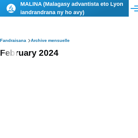
MALINA (Malagasy advantista eto Lyon
Skip to main content
Men
iandrandrana ny ho avy)
Breadcrumb
Fandraisana
Archive mensuelle
February 2024