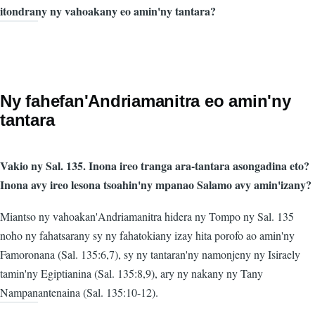
itondrany ny vahoakany eo amin'ny tantara?
Ny fahefan'Andriamanitra eo amin'ny
tantara
Vakio ny Sal. 135. Inona ireo tranga ara-tantara asongadina eto?
Inona avy ireo lesona tsoahin'ny mpanao Salamo avy amin'izany?
Miantso ny vahoakan'Andriamanitra hidera ny Tompo ny Sal. 135
noho ny fahatsarany sy ny fahatokiany izay hita porofo ao amin'ny
Famoronana (Sal. 135:6,7), sy ny tantaran'ny namonjeny ny Isiraely
tamin'ny Egiptianina (Sal. 135:8,9), ary ny nakany ny Tany
Nampanantenaina (Sal. 135:10-12).