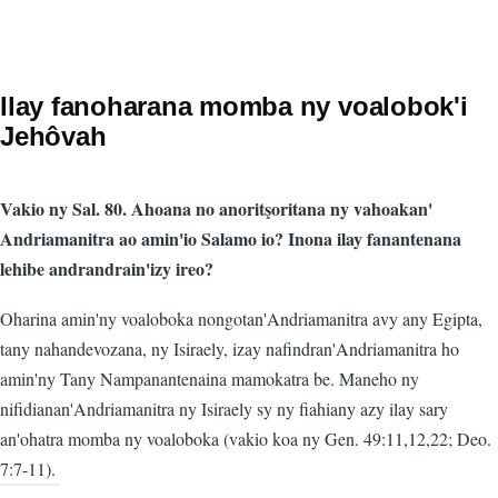
Ilay fanoharana momba ny voalobok'i
Jehôvah
Vakio ny Sal. 80. Ahoana no anoritşoritana ny vahoakan'
Andriamanitra ao amin'io Salamo io? Inona ilay fanantenana
lehibe andrandrain'izy ireo?
Oharina amin'ny voaloboka nongotan'Andriamanitra avy any Egipta,
tany nahandevozana, ny Isiraely, izay nafindran'Andriamanitra ho
amin'ny Tany Nampanantenaina mamokatra be. Maneho ny
nifidianan'Andriamanitra ny Isiraely sy ny fiahiany azy ilay sary
an'ohatra momba ny voaloboka (vakio koa ny Gen. 49:11,12,22; Deo.
7:7-11).