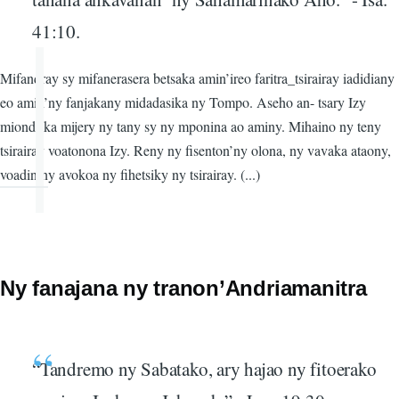
41:10.
Mifandray sy mifanerasera betsaka amin’ireo faritra_tsirairay iadidiany
eo amin’ny fanjakany midadasika ny Tompo. Aseho an- tsary Izy
miondrika mijery ny tany sy ny mponina ao aminy. Mihaino ny teny
tsirairay voatonona Izy. Reny ny fisenton’ny olona, ny vavaka ataony,
voadininy avokoa ny fihetsiky ny tsirairay. (...)
Ny fanajana ny tranon’Andriamanitra
“Tandremo ny Sabatako, ary hajao ny fitoerako