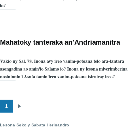
io?
Mahatoky tanteraka an'Andriamanitra
Vakio ny Sal. 78. Inona avy ireo vanim-potoana telo ara-tantara
asongadina ao amin'io Salamo io? Inona ny lesona miverimberina
nosintonin'i Asafa tamin'ireo vanim-potoana tsirairay ireo?
1
Pagination
Next
page
Lesona Sekoly Sabata Herinandro