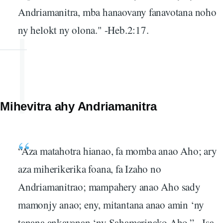
Andriamanitra, mba hanaovany fanavotana noho
ny helokt ny olona." -Heb.2:17.
Mihevitra ahy Andriamanitra
“Aza matahotra hianao, fa momba anao Aho; ary
aza miherikerika foana, fa Izaho no
Andriamanitrao; mampahery anao Aho sady
mamonjy anao; eny, mitantana anao amin ‘ny
tanana ankavanan ‘ny Sahamarinako Aho.” - Isa.