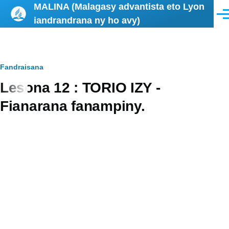
MALINA (Malagasy advantista eto Lyon
Skip to main content
Men
iandrandrana ny ho avy)
Breadcrumb
Fandraisana
Lesona 12 : TORIO IZY -
Fianarana fanampiny.