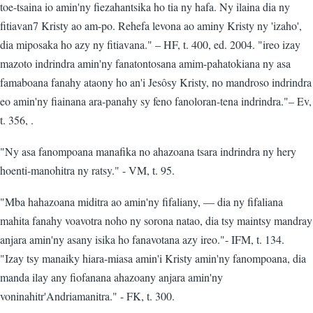
toe-tsaina io amin'ny fiezahantsika ho tia ny hafa. Ny ilaina dia ny
fitiavan7 Kristy ao am-po. Rehefa levona ao aminy Kristy ny 'izaho',
dia miposaka ho azy ny fitiavana." – HF, t. 400, ed. 2004. "ireo izay
mazoto indrindra amin'ny fanatontosana amim-pahatokiana ny asa
famaboana fanahy ataony ho an'i Jesôsy Kristy, no mandroso indrindra
eo amin'ny fiainana ara-panahy sy feno fanoloran-tena indrindra."– Ev,
t. 356, .
"Ny asa fanompoana manafika no ahazoana tsara indrindra ny hery
hoenti-manohitra ny ratsy." - VM, t. 95.
"Mba hahazoana miditra ao amin'ny fifaliany, — dia ny fifaliana
mahita fanahy voavotra noho ny sorona natao, dia tsy maintsy mandray
anjara amin'ny asany isika ho fanavotana azy ireo."- IFM, t. 134.
"Izay tsy manaiky hiara-miasa amin'i Kristy amin'ny fanompoana, dia
manda ilay any fiofanana ahazoany anjara amin'ny
voninahitr'Andriamanitra." - FK, t. 300.