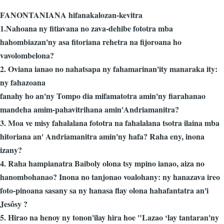
FANONTANIANA hifanakalozan-kevitra
1.Nahoana ny fitiavana no zava-dehibe fototra mba
hahombiazan'ny asa fitoriana rehetra na fijoroana ho
vavolombelona?
2. Oviana ianao no nahatsapa ny fahamarinan'ity manaraka ity:
ny fahazoana
fanahy ho an'ny Tompo dia mifamatotra amin'ny fiarahanao
mandeha amim-pahavitrihana amin'Andriamanitra?
3. Moa ve misy fahalalana fototra na fahalalana tsotra ilaina mba
hitoriana an' Andriamanitra amin'ny hafa? Raha eny, inona
izany?
4. Raha hampianatra Baiboly olona tsy mpino ianao, aiza no
hanombohanao? Inona no tanjonao voalohany: ny hanazava ireo
foto-pinoana sasany sa ny hanasa flay olona hahafantatra an'i
Jesôsy ?
5. Hirao na henoy ny tonon'ilay hira hoe "Lazao ‘lay tantaran'ny