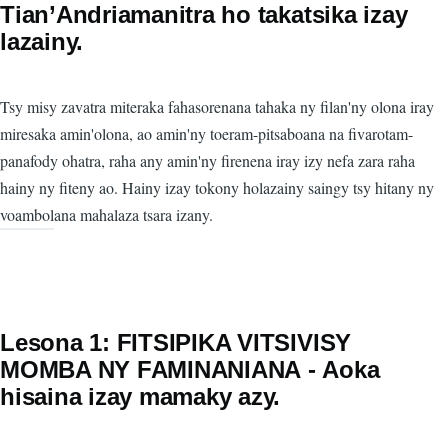
Tian’Andriamanitra ho takatsika izay
lazainy.
Tsy misy zavatra miteraka fahasorenana tahaka ny filan'ny olona iray
miresaka amin'olona, ao amin'ny toeram-pitsaboana na fivarotam-
panafody ohatra, raha any amin'ny firenena iray izy nefa zara raha
hainy ny fiteny ao. Hainy izay tokony holazainy saingy tsy hitany ny
voambolana mahalaza tsara izany.
Lesona 1: FITSIPIKA VITSIVISY
MOMBA NY FAMINANIΑΝΑ - Aoka
hisaina izay mamaky azy.