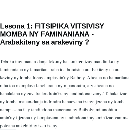
Lesona 1: FITSIPIKA VITSIVISY
MOMBA NY FAMINANIΑΝΑ -
Arabakiteny sa arakeviny ?
Teboka iray manan-danja tokony hataon'ireo izay mandinika ny
faminaniana ny famaritana raha toa horaisina ara-bakiteny na ara-
keviny ny fomba fiteny ampiasain'ny Baiboly. Ahoana no hamaritana
raha toa mamplasa fanoharana ny mpanoratra, ary ahoana no
hahalalana ny zavatra tondroin'izany tandindona izany? Tahaka izao
ny fomba manan-danja indrindra hanaovana izany: jerena ny fomba
nampiasana ilay tandindona manerana ny Baiboly; mifanohitra
amin'ny fijerena ny fampiasana ny tandindona iray amin'izao vanim-
potoana ankehitriny izao izany.