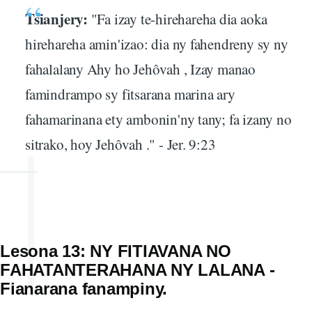
Tsianjery:
"Fa izay te-hirehareha dia aoka
hirehareha amin'izao: dia ny fahendreny sy ny
fahalalany Ahy ho Jehôvah , Izay manao
famindrampo sy fitsarana marina ary
fahamarinana ety ambonin'ny tany; fa izany no
sitrako, hoy Jehôvah ." - Jer. 9:23
Lesona 13: NY FITIAVANA NO
FAHATANTERAHANA NY LALANA -
Fianarana fanampiny.