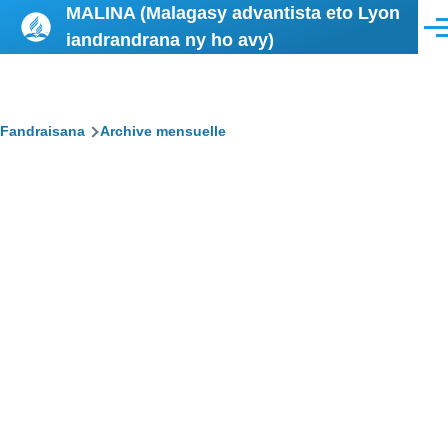
MALINA (Malagasy advantista eto Lyon
Skip to main content
Men
iandrandrana ny ho avy)
Breadcrumb
Fandraisana
Archive mensuelle