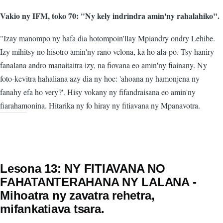
Vakio ny IFM, toko 70: "Ny kely indrindra amin'ny rahalahiko".
"Izay manompo ny hafa dia hotompoin'llay Mpiandry ondry Lehibe.
Izy mihitsy no hisotro amin'ny rano velona, ka ho afa-po. Tsy haniry
fanalana andro manaitaitra izy, na fiovana eo amin'ny fiainany. Ny
foto-kevitra hahaliana azy dia ny hoe: 'ahoana ny hamonjena ny
fanahy efa ho very?'. Hisy vokany ny fifandraisana eo amin'ny
fiarahamonina. Hitarika ny fo hiray ny fitiavana ny Mpanavotra.
Lesona 13: NY FITIAVANA NO
FAHATANTERAHANA NY LALANA -
Mihoatra ny zavatra rehetra,
mifankatiava tsara.