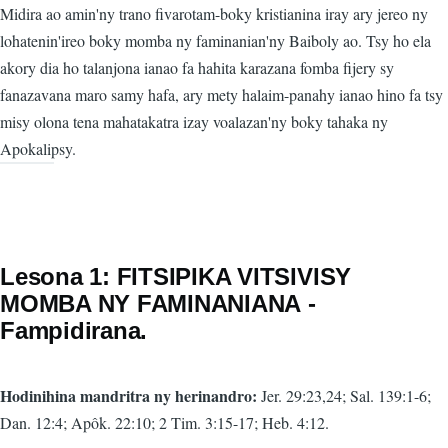
Midira ao amin'ny trano fivarotam-boky kristianina iray ary jereo ny
lohatenin'ireo boky momba ny faminanian'ny Baiboly ao. Tsy ho ela
akory dia ho talanjona ianao fa hahita karazana fomba fijery sy
fanazavana maro samy hafa, ary mety halaim-panahy ianao hino fa tsy
misy olona tena mahatakatra izay voalazan'ny boky tahaka ny
Apokalipsy.
Lesona 1: FITSIPIKA VITSIVISY
MOMBA NY FAMINANIΑΝΑ -
Fampidirana.
Hodinihina mandritra ny herinandro:
Jer. 29:23,24; Sal. 139:1-6;
Dan. 12:4; Apôk. 22:10; 2 Tim. 3:15-17; Heb. 4:12.