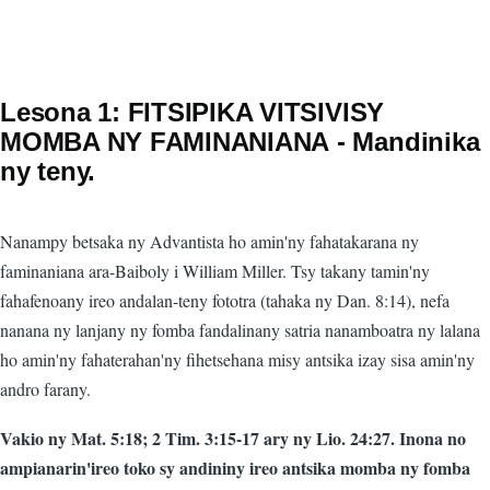
Lesona 1: FITSIPIKA VITSIVISY
MOMBA NY FAMINANIΑΝΑ - Mandinika
ny teny.
Nanampy betsaka ny Advantista ho amin'ny fahatakarana ny
faminaniana ara-Baiboly i William Miller. Tsy takany tamin'ny
fahafenoany ireo andalan-teny fototra (tahaka ny Dan. 8:14), nefa
nanana ny lanjany ny fomba fandalinany satria nanamboatra ny lalana
ho amin'ny fahaterahan'ny fihetsehana misy antsika izay sisa amin'ny
andro farany.
Vakio ny Mat. 5:18; 2 Tim. 3:15-17 ary ny Lio. 24:27. Inona no
ampianarin'ireo toko sy andininy ireo antsika momba ny fomba