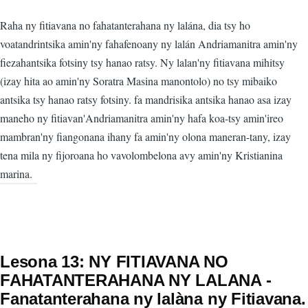
Raha ny fitiavana no fahatanterahana ny lalána, dia tsy ho
voatandrintsika amin'ny fahafenoany ny lalán Andriamanitra amin'ny
fiezahantsika fotsiny tsy hanao ratsy. Ny lalan'ny fitiavana mihitsy
(izay hita ao amin'ny Soratra Masina manontolo) no tsy mibaiko
antsika tsy hanao ratsy fotsiny. fa mandrisika antsika hanao asa izay
maneho ny fitiavan'Andriamanitra amin'ny hafa koa-tsy amin'ireo
mambran'ny fiangonana ihany fa amin'ny olona maneran-tany, izay
tena mila ny fijoroana ho vavolombelona avy amin'ny Kristianina
marina.
Lesona 13: NY FITIAVANA NO
FAHATANTERAHANA NY LALANA -
Fanatanterahana ny lalàna ny Fitiavana.