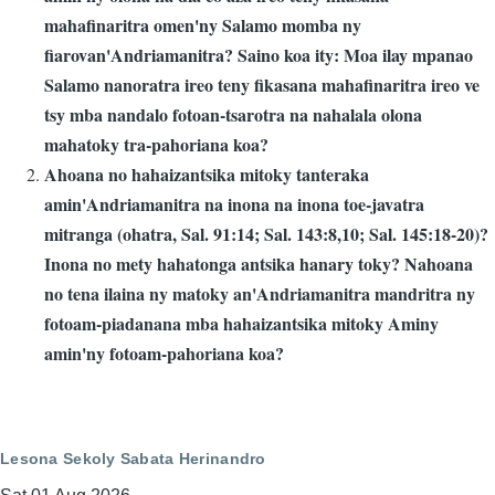
mahafinaritra omen'ny Salamo momba ny
fiarovan'Andriamanitra? Saino koa ity: Moa ilay mpanao
Salamo nanoratra ireo teny fikasana mahafinaritra ireo ve
tsy mba nandalo fotoan-tsarotra na nahalala olona
mahatoky tra-pahoriana koa?
Ahoana no hahaizantsika mitoky tanteraka
amin'Andriamanitra na inona na inona toe-javatra
mitranga (ohatra, Sal. 91:14; Sal. 143:8,10; Sal. 145:18-20)?
Inona no mety hahatonga antsika hanary toky? Nahoana
no tena ilaina ny matoky an'Andriamanitra mandritra ny
fotoam-piadanana mba hahaizantsika mitoky Aminy
amin'ny fotoam-pahoriana koa?
Lesona Sekoly Sabata Herinandro