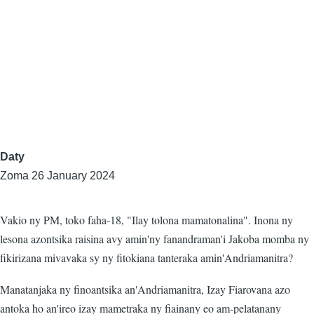
Daty
Zoma 26 January 2024
Vakio ny PM, toko faha-18, "Ilay tolona mamatonalina". Inona ny
lesona azontsika raisina avy amin'ny fanandraman'i Jakoba momba ny
fikirizana mivavaka sy ny fitokiana tanteraka amin'Andriamanitra?
Manatanjaka ny finoantsika an'Andriamanitra, Izay Fiarovana azo
antoka ho an'ireo izay mametraka ny fiainany eo am-pelatanany