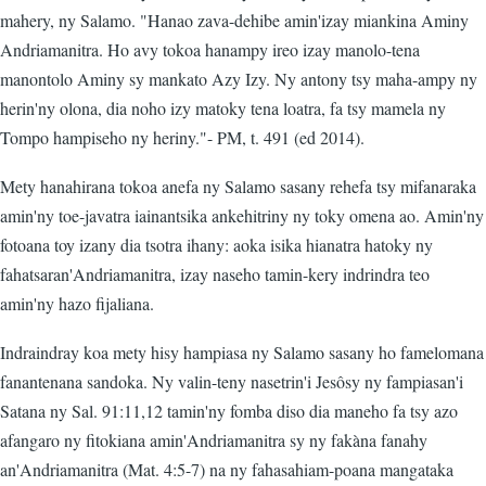
mahery, ny Salamo. "Hanao zava-dehibe amin'izay miankina Aminy
Andriamanitra. Ho avy tokoa hanampy ireo izay manolo-tena
manontolo Aminy sy mankato Azy Izy. Ny antony tsy maha-ampy ny
herin'ny olona, dia noho izy matoky tena loatra, fa tsy mamela ny
Tompo hampiseho ny heriny."- PM, t. 491 (ed 2014).
Mety hanahirana tokoa anefa ny Salamo sasany rehefa tsy mifanaraka
amin'ny toe-javatra iainantsika ankehitriny ny toky omena ao. Amin'ny
fotoana toy izany dia tsotra ihany: aoka isika hianatra hatoky ny
fahatsaran'Andriamanitra, izay naseho tamin-kery indrindra teo
amin'ny hazo fijaliana.
Indraindray koa mety hisy hampiasa ny Salamo sasany ho famelomana
fanantenana sandoka. Ny valin-teny nasetrin'i Jesôsy ny fampiasan'i
Satana ny Sal. 91:11,12 tamin'ny fomba diso dia maneho fa tsy azo
afangaro ny fitokiana amin'Andriamanitra sy ny fakàna fanahy
an'Andriamanitra (Mat. 4:5-7) na ny fahasahiam-poana mangataka