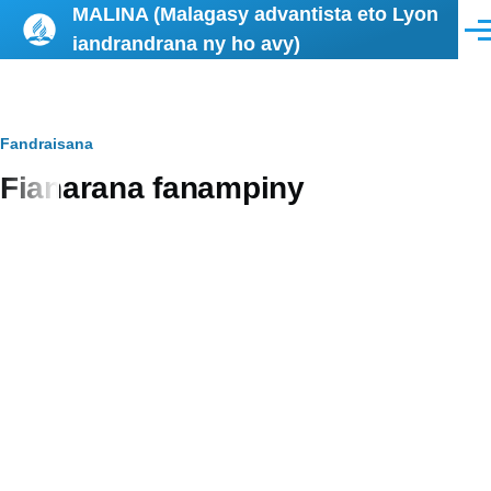
MALINA (Malagasy advantista eto Lyon
Skip to main content
Men
iandrandrana ny ho avy)
Breadcrumb
Fandraisana
Fianarana fanampiny