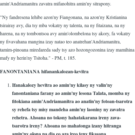
amin'Andriamanitra zavatra mifanohitra amin'ny sitrapony.
"Ny fandresena lehibe azon'ny Fiangonana, na azon'ny Kristianina
tsirairay avy, dia tsy mba vokatry ny talenta, na ny fitaizana, na ny
harena, na ny tombontsoa avy amin'olombelona tsy akory, fa vokatry
ny fivavahana mangina izay natao teo anatrehan'Andriamanitra,
tamim-pinoana miredareda sady tsy azo hozongozonina izay mamihina
mafy ny herin'ny Tsitoha." - PM, t. 185.
FANONTANIANA hifanankalozan-kevitra
Ifanakalozy hevitra ao amin'ny kilasy ny valin'ny
fanontaniana farany ao amin'ny lesona Talata, momba ny
fitokiana amin'Andriamanitra ao anatin'ny fotoan-tsarotra
sy rehefa tsy misy mandeha amin'ny laoniny ny zavatra
rehetra. Ahoana no tokony hahatakarana ireny zava-
tsarotra ireny? Ahoana no mahatonga izany hitranga
amin'ny olona na dia eo aza ireo teny fikasana