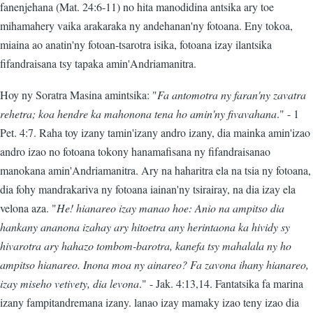
fanenjehana (Mat. 24:6-11) no hita manodidina antsika ary toe
mihamahery vaika arakaraka ny andehanan'ny fotoana. Eny tokoa,
miaina ao anatin'ny fotoan-tsarotra isika, fotoana izay ilantsika
fifandraisana tsy tapaka amin'Andriamanitra.
Hoy ny Soratra Masina amintsika: "
Fa antomotra ny faran'ny zavatra
rehetra; koa hendre ka mahonona tena ho amin'ny fivavahana
." - 1
Pet. 4:7. Raha toy izany tamin'izany andro izany, dia mainka amin'izao
andro izao no fotoana tokony hanamafisana ny fifandraisanao
manokana amin'Andriamanitra. Ary na haharitra ela na tsia ny fotoana,
dia fohy mandrakariva ny fotoana iainan'ny tsirairay, na dia izay ela
velona aza. "
He! hianareo izay manao hoe: Anio na ampitso dia
hankany ananona izahay ary hitoetra any herintaona ka hividy sy
hivarotra ary hahazo tombom-barotra, kanefa tsy mahalala ny ho
ampitso hianareo. Inona moa ny ainareo? Fa zavona ihany hianareo,
izay miseho vetivety, dia levona
." - Jak. 4:13,14. Fantatsika fa marina
izany fampitandremana izany. lanao izay mamaky izao teny izao dia