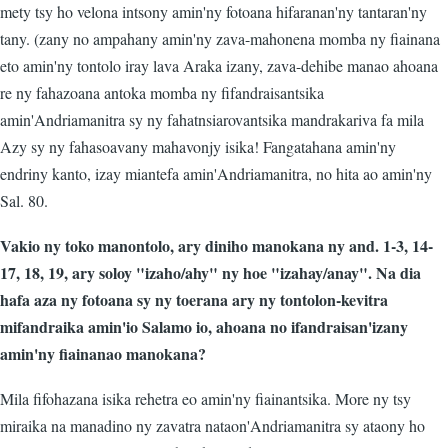
mety tsy ho velona intsony amin'ny fotoana hifaranan'ny tantaran'ny
tany. (zany no ampahany amin'ny zava-mahonena momba ny fiainana
eto amin'ny tontolo iray lava Araka izany, zava-dehibe manao ahoana
re ny fahazoana antoka momba ny fifandraisantsika
amin'Andriamanitra sy ny fahatnsiarovantsika mandrakariva fa mila
Azy sy ny fahasoavany mahavonjy isika! Fangatahana amin'ny
endriny kanto, izay miantefa amin'Andriamanitra, no hita ao amin'ny
Sal. 80.
Vakio ny toko manontolo, ary diniho manokana ny and. 1-3, 14-
17, 18, 19, ary soloy "izaho/ahy" ny hoe "izahay/anay". Na dia
hafa aza ny fotoana sy ny toerana ary ny tontolon-kevitra
mifandraika amin'io Salamo io, ahoana no ifandraisan'izany
amin'ny fiainanao manokana?
Mila fifohazana isika rehetra eo amin'ny fiainantsika. More ny tsy
miraika na manadino ny zavatra nataon'Andriamanitra sy ataony ho