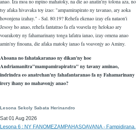
anao. Iza moa no mpino mahatoky, na die ao anatin'ny tolona aza, no
tsy afaka hivavaka toy izao: "ampamirapirato ny tavanao, ary aoka
hovonjena izahay." - Sal. 80:19? Rehefa ekenao izay efa nataon'i
Jesosy ho anao, rehefa fantatrao fa efa voavela ny helokao ary
voarakotry ny fahamarinany tonga lafatra ianao, izay omena anao
amin'ny finoana, die afaka matoky ianao fa voavonjy ao Aminy.
Ahoana no fahatakaranao ny dikan'ny hoe
Andriamanitra"mampamirapiratra" ny tavany aminao,
indrindra eo anatrehan'ny fahafantaranao fa ny Fahamarinany
irery ihany no mahavonjy anao?
Lesona Sekoly Sabata Herinandro
Sat 01 Aug 2026
Lesona 6 : NY FANOMEZAMPAHASOAVANA - Fampidirana.