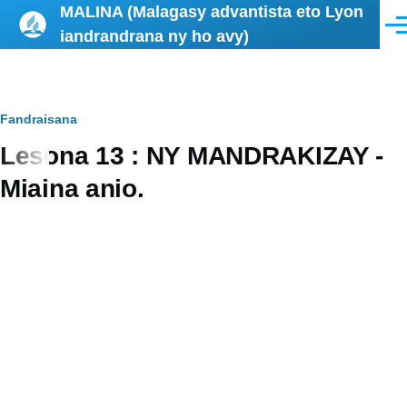
MALINA (Malagasy advantista eto Lyon
Skip to main content
Men
iandrandrana ny ho avy)
Breadcrumb
Fandraisana
Lesona 13 : NY MANDRAKIZAY -
Miaina anio.